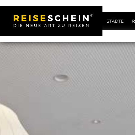
STÄDTE
R