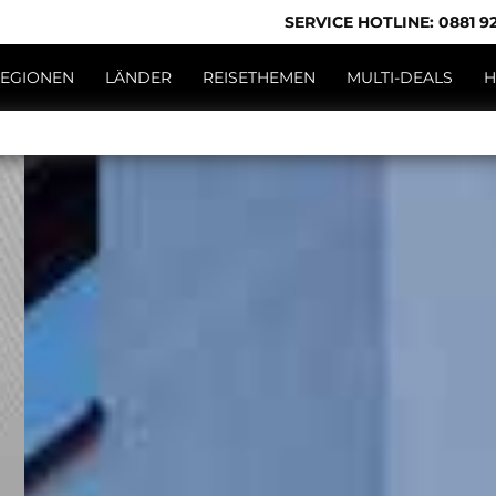
SERVICE HOTLINE: 0881 92
EGIONEN
LÄNDER
REISETHEMEN
MULTI-DEALS
H