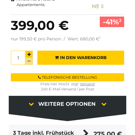
Appartements
-41%
399,00 €
2
1
nur 199,50 € pro Person
/
Wert: 680,00 €
IN DEN WARENKORB
TELEFONISCHE BESTELLUNG
Preis inkl. MwSt. zzgl.
Versand
24h E-Mail Versand / per Post
WEITERE OPTIONEN
3 Tage inkl. Frühstück
275,00
€