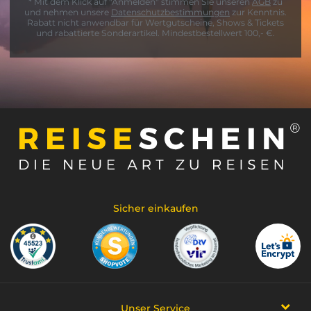
* Mit dem Klick auf "Anmelden" stimmen Sie unseren
AGB
zu
und nehmen unsere
Datenschutzbestimmungen
zur Kenntnis.
Rabatt nicht anwendbar für Wertgutscheine, Shows & Tickets
und rabattierte Sonderartikel. Mindestbestellwert 100,- €.
Sicher einkaufen
Unser Service