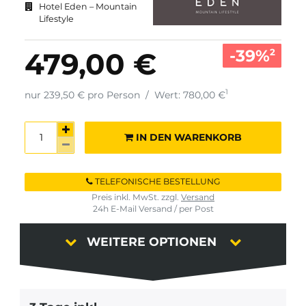
Hotel Eden – Mountain
Lifestyle
-39%
479,00 €
2
1
nur 239,50 € pro Person
/
Wert: 780,00 €
IN DEN WARENKORB
TELEFONISCHE BESTELLUNG
Preis inkl. MwSt. zzgl.
Versand
24h E-Mail Versand / per Post
WEITERE OPTIONEN