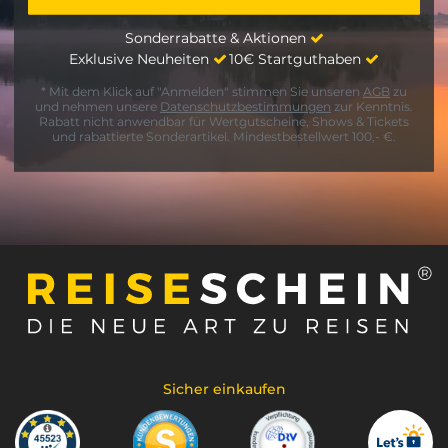
Sonderrabatte & Aktionen
Exklusive Neuheiten
10€ Startguthaben
* Mit dem Klick auf "Anmelden" stimmen Sie unseren
AGB
zu
und nehmen unsere
Datenschutzbestimmungen
zur Kenntnis.
Rabatt nicht anwendbar für Wertgutscheine, Shows & Tickets
und rabattierte Sonderartikel. Mindestbestellwert 100,- €.
Sicher einkaufen