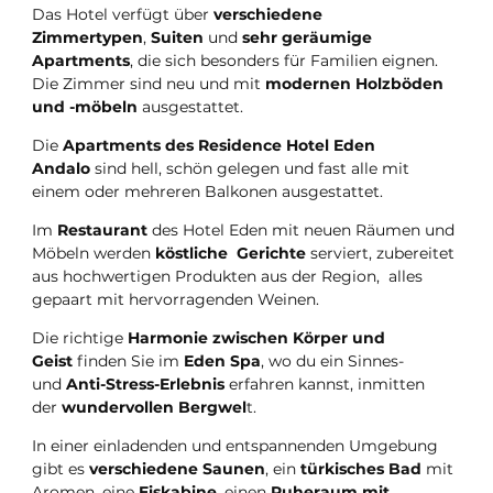
Das Hotel verfügt über
verschiedene
Zimmertypen
,
Suiten
und
sehr geräumige
Apartments
, die sich besonders für Familien eignen.
Die Zimmer sind neu und mit
modernen Holzböden
und -möbeln
ausgestattet.
Die
Apartments des Residence Hotel Eden
Andalo
sind hell, schön gelegen und fast alle mit
einem oder mehreren Balkonen ausgestattet.
Im
Restaurant
des Hotel Eden mit neuen Räumen und
Möbeln werden
köstliche Gerichte
serviert, zubereitet
aus hochwertigen Produkten aus der Region, alles
gepaart mit hervorragenden Weinen.
Die richtige
Harmonie zwischen Körper und
Geist
finden Sie im
Eden Spa
, wo du ein Sinnes-
und
Anti-Stress-Erlebnis
erfahren kannst, inmitten
der
wundervollen Bergwel
t.
In einer einladenden und entspannenden Umgebung
gibt es
verschiedene Saunen
, ein
türkisches Bad
mit
Aromen, eine
Eiskabine
, einen
Ruheraum mit