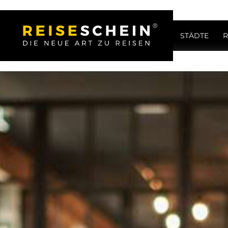
STÄDTE
R