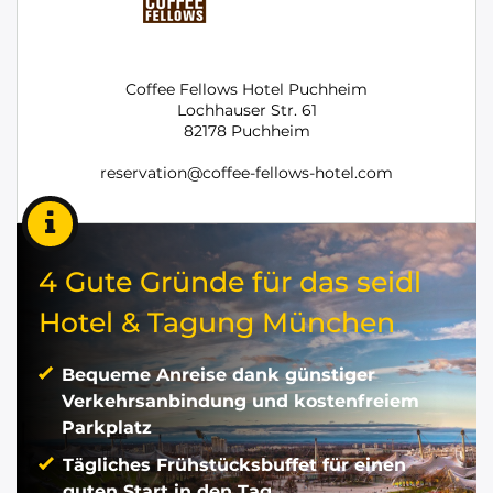
Coffee Fellows Hotel Puchheim
Lochhauser Str. 61
82178 Puchheim
reservation@coffee-fellows-hotel.com
4 Gute Gründe für das seidl
Hotel & Tagung München
Bequeme Anreise dank günstiger
Verkehrsanbindung und kostenfreiem
Parkplatz
Tägliches Frühstücksbuffet für einen
guten Start in den Tag