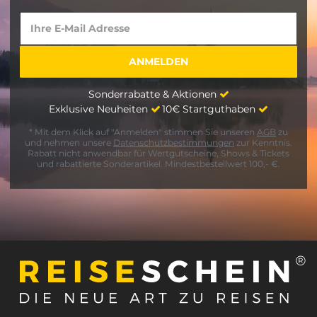
Sonderrabatte & Aktionen
Exklusive Neuheiten
10€ Startguthaben
* Mit dem Klick auf "Anmelden" stimmen Sie unseren
AGB
zu
und nehmen unsere
Datenschutzbestimmungen
zur Kenntnis.
Rabatt nicht anwendbar für Wertgutscheine, Shows & Tickets
und rabattierte Sonderartikel. Mindestbestellwert 100,- €.