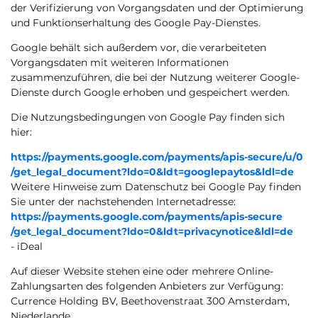
der Verifizierung von Vorgangsdaten und der Optimierung
und Funktionserhaltung des Google Pay-Dienstes.
Google behält sich außerdem vor, die verarbeiteten
Vorgangsdaten mit weiteren Informationen
zusammenzuführen, die bei der Nutzung weiterer Google-
Dienste durch Google erhoben und gespeichert werden.
Die Nutzungsbedingungen von Google Pay finden sich
hier:
https://payments.google.com
/payments
/apis-secure
/u
/0
/get_legal_document
?ldo=0
&ldt=googlepaytos
&ldl=de
Weitere Hinweise zum Datenschutz bei Google Pay finden
Sie unter der nachstehenden Internetadresse:
https://payments.google.com
/payments
/apis-secure
/get_legal_document
?ldo=0
&ldt=privacynotice
&ldl=de
- iDeal
Auf dieser Website stehen eine oder mehrere Online-
Zahlungsarten des folgenden Anbieters zur Verfügung:
Currence Holding BV, Beethovenstraat 300 Amsterdam,
Niederlande