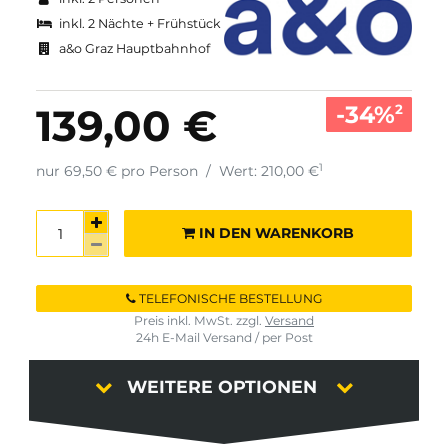
inkl. 2 Nächte + Frühstück
a&o Graz Hauptbahnhof
-34%
139,00 €
2
1
nur 69,50 € pro Person
/
Wert: 210,00 €
IN DEN WARENKORB
TELEFONISCHE BESTELLUNG
Preis inkl. MwSt. zzgl.
Versand
24h E-Mail Versand / per Post
WEITERE OPTIONEN