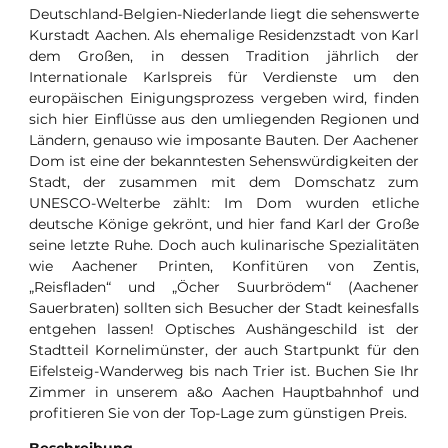
Deutschland-Belgien-Niederlande liegt die sehenswerte
Kurstadt Aachen. Als ehemalige Residenzstadt von Karl
dem Großen, in dessen Tradition jährlich der
Internationale Karlspreis für Verdienste um den
europäischen Einigungsprozess vergeben wird, finden
sich hier Einflüsse aus den umliegenden Regionen und
Ländern, genauso wie imposante Bauten. Der Aachener
Dom ist eine der bekanntesten Sehenswürdigkeiten der
Stadt, der zusammen mit dem Domschatz zum
UNESCO-Welterbe zählt: Im Dom wurden etliche
deutsche Könige gekrönt, und hier fand Karl der Große
seine letzte Ruhe. Doch auch kulinarische Spezialitäten
wie Aachener Printen, Konfitüren von Zentis,
„Reisfladen“ und „Öcher Suurbrödem“ (Aachener
Sauerbraten) sollten sich Besucher der Stadt keinesfalls
entgehen lassen! Optisches Aushängeschild ist der
Stadtteil Kornelimünster, der auch Startpunkt für den
Eifelsteig-Wanderweg bis nach Trier ist. Buchen Sie Ihr
Zimmer in unserem a&o Aachen Hauptbahnhof und
profitieren Sie von der Top-Lage zum günstigen Preis.
Beschreibung