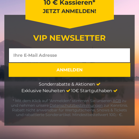
10 € Kassieren*
JETZT ANMELDEN!
VIP NEWSLETTER
Sonderrabatte & Aktionen
Exklusive Neuheiten
10€ Startguthaben
* Mit dem Klick auf "Anmelden" stimmen Sie unseren
AGB
zu
und nehmen unsere
Datenschutzbestimmungen
zur Kenntnis.
Rabatt nicht anwendbar für Wertgutscheine, Shows & Tickets
und rabattierte Sonderartikel. Mindestbestellwert 100,- €.