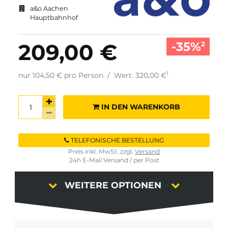
a&o Aachen
Hauptbahnhof
-35%
209,00 €
2
1
nur 104,50 € pro Person
/
Wert: 320,00 €
IN DEN WARENKORB
TELEFONISCHE BESTELLUNG
Preis inkl. MwSt. zzgl.
Versand
24h E-Mail Versand / per Post
WEITERE OPTIONEN