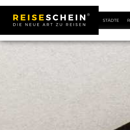
STÄDTE
R