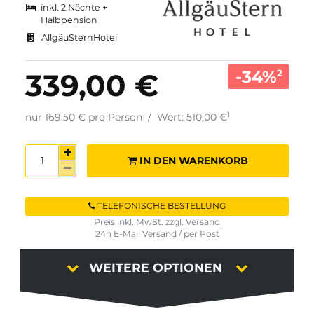
inkl. 2 Nächte +
Halbpension
AllgäuSternHotel
-34%
339,00 €
2
1
nur 169,50 € pro Person
/
Wert: 510,00 €
IN DEN WARENKORB
TELEFONISCHE BESTELLUNG
Preis inkl. MwSt. zzgl.
Versand
24h E-Mail Versand / per Post
WEITERE OPTIONEN