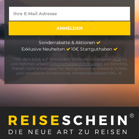
Sonderrabatte & Aktionen
Exklusive Neuheiten
10€ Startguthaben
* Mit dem Klick auf "Anmelden" stimmen Sie unseren
AGB
zu
und nehmen unsere
Datenschutzbestimmungen
zur Kenntnis.
Rabatt nicht anwendbar für Wertgutscheine, Shows & Tickets
und rabattierte Sonderartikel. Mindestbestellwert 100,- €.