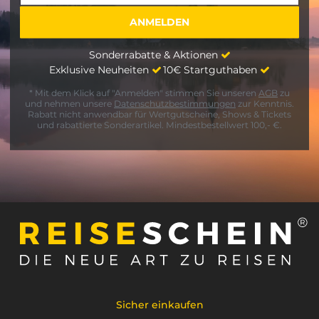
Sonderrabatte & Aktionen
Exklusive Neuheiten
10€ Startguthaben
* Mit dem Klick auf "Anmelden" stimmen Sie unseren
AGB
zu
und nehmen unsere
Datenschutzbestimmungen
zur Kenntnis.
Rabatt nicht anwendbar für Wertgutscheine, Shows & Tickets
und rabattierte Sonderartikel. Mindestbestellwert 100,- €.
Sicher einkaufen