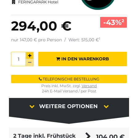
FERINGAPARK Hotel
-43%
294,00 €
2
1
nur 147,00 € pro Person
/
Wert: 515,00 €
IN DEN WARENKORB
TELEFONISCHE BESTELLUNG
Preis inkl. MwSt. zzgl.
Versand
24h E-Mail Versand / per Post
WEITERE OPTIONEN
2 Tage inkl. Frühstück
104,00
€