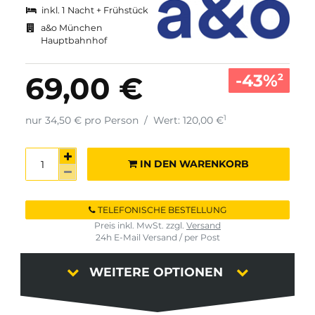
inkl. 1 Nacht + Frühstück
a&o München
Hauptbahnhof
-43%
69,00 €
2
1
nur 34,50 € pro Person
/
Wert: 120,00 €
IN DEN WARENKORB
TELEFONISCHE BESTELLUNG
Preis inkl. MwSt. zzgl.
Versand
24h E-Mail Versand / per Post
WEITERE OPTIONEN