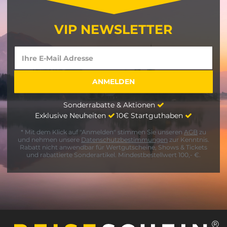
VIP NEWSLETTER
Sonderrabatte & Aktionen
Exklusive Neuheiten
10€ Startguthaben
* Mit dem Klick auf "Anmelden" stimmen Sie unseren
AGB
zu
und nehmen unsere
Datenschutzbestimmungen
zur Kenntnis.
Rabatt nicht anwendbar für Wertgutscheine, Shows & Tickets
und rabattierte Sonderartikel. Mindestbestellwert 100,- €.