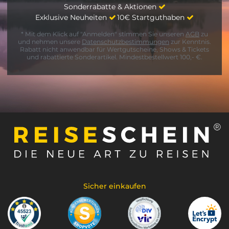
Sonderrabatte & Aktionen
Exklusive Neuheiten
10€ Startguthaben
* Mit dem Klick auf "Anmelden" stimmen Sie unseren
AGB
zu
und nehmen unsere
Datenschutzbestimmungen
zur Kenntnis.
Rabatt nicht anwendbar für Wertgutscheine, Shows & Tickets
und rabattierte Sonderartikel. Mindestbestellwert 100,- €.
Sicher einkaufen