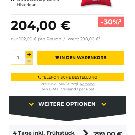
Historique
-30%
204,00 €
2
1
nur 102,00 € pro Person
/
Wert: 290,00 €
IN DEN WARENKORB
TELEFONISCHE BESTELLUNG
Preis inkl. MwSt. zzgl.
Versand
24h E-Mail Versand / per Post
WEITERE OPTIONEN
4 Tage inkl. Frühstück
299,00
€