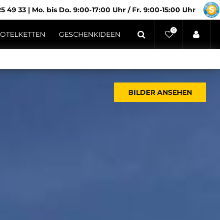
5 49 33
|
Mo. bis Do. 9:00‑17:00 Uhr / Fr. 9:00-15:00 Uhr
0
OTELKETTEN
GESCHENKIDEEN
BILDER ANSEHEN