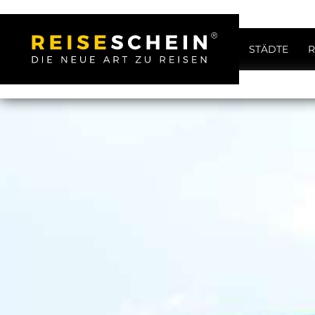
STÄDTE
R