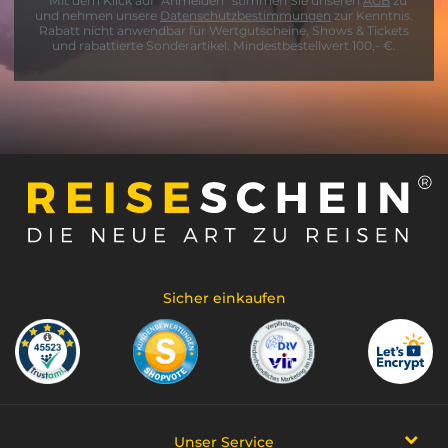
* Mit dem Klick auf "Anmelden" stimmen Sie unseren
AGB
zu
und nehmen unsere
Datenschutzbestimmungen
zur Kenntnis.
Rabatt nicht anwendbar für Wertgutscheine, Shows & Tickets
und rabattierte Sonderartikel. Mindestbestellwert 100,- €.
Sicher einkaufen
Unser Service