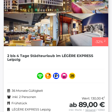
2
-
32
%
2 bis 4 Tage Städteurlaub im LÉGÈRE EXPRESS
Leipzig
36 Monate Gültigkeit
inkl. 2 Personen
1
Wert: 130,00 €
89,00 €
ab
Frühstück
LÉGÈRE EXPRESS Leipzig
inkl. MwSt.
+
Versand
/ 10363