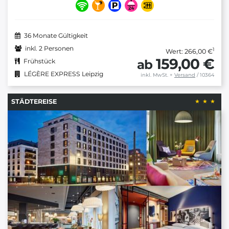
36 Monate Gültigkeit
inkl. 2 Personen
1
Wert: 266,00 €
159,00 €
ab
Frühstück
LÉGÈRE EXPRESS Leipzig
inkl. MwSt.
+
Versand
/ 10364
STÄDTEREISE