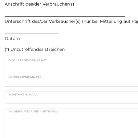
Anschrift des/der Verbraucher(s)
________________________________________________________
Unterschrift des/der Verbraucher(s) (nur bei Mitteilung auf Pa
_________________________
Datum
(*) Unzutreffendes streichen
Ceres::Template.mailFormHoneypotLabel
VOLLSTÄNDIGER NAME*
AUFTRAGSNUMMER*
KONTAKT-E-MAIL*
WIDERRUFSGRUND (OPTIONAL)