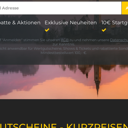
atte & Aktionen
Exklusive Neuheiten
10€ Start
auf "Anmelden" stimmen Sie unseren
AGB
zu und nehmen unsere
Datensch
zur Kenntnis.
icht anwendbar für Wertgutscheine, Shows & Tickets und rabattierte Sonde
Mindestbestellwert 100,- €.
GUTSCHEINE - KURZREISE