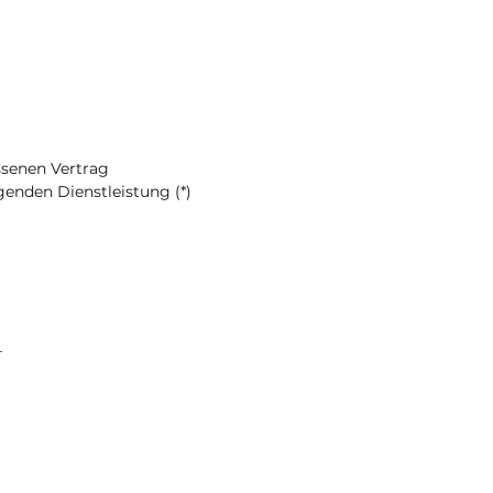
ossenen Vertrag
genden Dienstleistung (*)
_