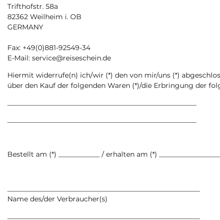
Trifthofstr. 58a
82362 Weilheim i. OB
GERMANY
Fax: +49(0)881-92549-34
E-Mail: service@reiseschein.de
Hiermit widerrufe(n) ich/wir (*) den von mir/uns (*) abgeschl
über den Kauf der folgenden Waren (*)/die Erbringung der fol
_______________________________________________________
_______________________________________________________
Bestellt am (*) ____________ / erhalten am (*) _________________
________________________________________________________
Name des/der Verbraucher(s)
________________________________________________________