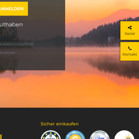
guthaben
Social
utzbestimmungen
rartikel.
Kontakt
Sicher einkaufen
N