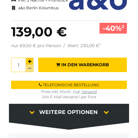
inkl. 2 Nächte + Frühstück
a&o Berlin Kolumbus
-40%
139,00 €
2
1
nur 69,50 € pro Person
/
Wert: 230,00 €
IN DEN WARENKORB
TELEFONISCHE BESTELLUNG
Preis inkl. MwSt. zzgl.
Versand
24h E-Mail Versand / per Post
WEITERE OPTIONEN