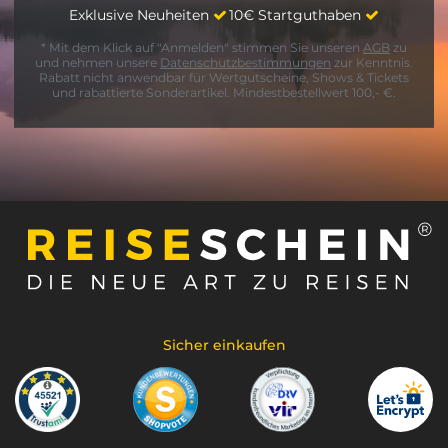
Exklusive Neuheiten
10€ Startguthaben
* Mit dem Klick auf "Anmelden" stimmen Sie unseren
AGB
zu
und nehmen unsere
Datenschutzbestimmungen
zur Kenntnis.
Rabatt nicht anwendbar für Wertgutscheine, Shows & Tickets
und rabattierte Sonderartikel. Mindestbestellwert 100,- €.
Sicher einkaufen