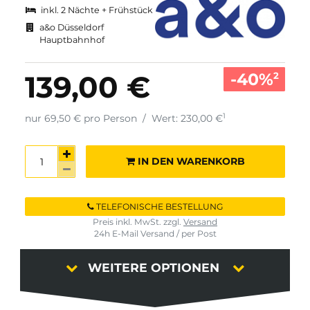
inkl. 2 Nächte + Frühstück
a&o Düsseldorf
Hauptbahnhof
-40%
139,00 €
2
1
nur 69,50 € pro Person
/
Wert: 230,00 €
IN DEN WARENKORB
TELEFONISCHE BESTELLUNG
Preis inkl. MwSt. zzgl.
Versand
24h E-Mail Versand / per Post
WEITERE OPTIONEN