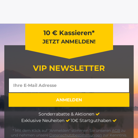
10 € Kassieren*
JETZT ANMELDEN!
VIP NEWSLETTER
Sonderrabatte & Aktionen
Exklusive Neuheiten
10€ Startguthaben
* Mit dem Klick auf "Anmelden" stimmen Sie unseren
AGB
zu
und nehmen unsere
Datenschutzbestimmungen
zur Kenntnis.