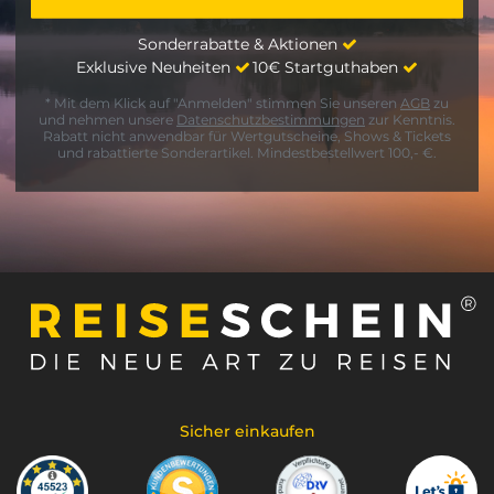
Sonderrabatte & Aktionen
Exklusive Neuheiten
10€ Startguthaben
* Mit dem Klick auf "Anmelden" stimmen Sie unseren
AGB
zu
und nehmen unsere
Datenschutzbestimmungen
zur Kenntnis.
Rabatt nicht anwendbar für Wertgutscheine, Shows & Tickets
und rabattierte Sonderartikel. Mindestbestellwert 100,- €.
Sicher einkaufen