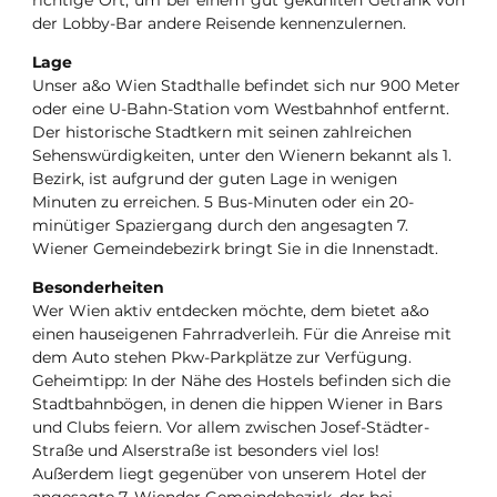
richtige Ort, um bei einem gut gekühlten Getränk von
der Lobby-Bar andere Reisende kennenzulernen.
Lage
Unser a&o Wien Stadthalle befindet sich nur 900 Meter
oder eine U-Bahn-Station vom Westbahnhof entfernt.
Der historische Stadtkern mit seinen zahlreichen
Sehenswürdigkeiten, unter den Wienern bekannt als 1.
Bezirk, ist aufgrund der guten Lage in wenigen
Minuten zu erreichen. 5 Bus-Minuten oder ein 20-
minütiger Spaziergang durch den angesagten 7.
Wiener Gemeindebezirk bringt Sie in die Innenstadt.
Besonderheiten
Wer Wien aktiv entdecken möchte, dem bietet a&o
einen hauseigenen Fahrradverleih. Für die Anreise mit
dem Auto stehen Pkw-Parkplätze zur Verfügung.
Geheimtipp: In der Nähe des Hostels befinden sich die
Stadtbahnbögen, in denen die hippen Wiener in Bars
und Clubs feiern. Vor allem zwischen Josef-Städter-
Straße und Alserstraße ist besonders viel los!
Außerdem liegt gegenüber von unserem Hotel der