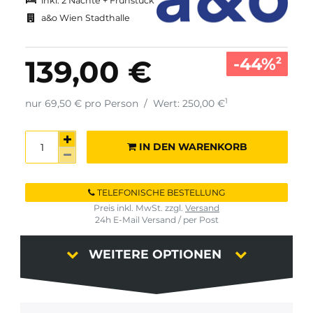
inkl. 2 Nächte + Frühstück
a&o Wien Stadthalle
-44%
139,00 €
2
1
nur 69,50 € pro Person
/
Wert: 250,00 €
IN DEN WARENKORB
TELEFONISCHE BESTELLUNG
Preis inkl. MwSt. zzgl.
Versand
24h E-Mail Versand / per Post
WEITERE OPTIONEN