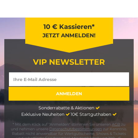
10 € Kassieren*
JETZT ANMELDEN!
VIP NEWSLETTER
Sonderrabatte & Aktionen
Exklusive Neuheiten
10€ Startguthaben
* Mit dem Klick auf "Anmelden" stimmen Sie unseren
AGB
zu
und nehmen unsere
Datenschutzbestimmungen
zur Kenntnis.
Rabatt nicht anwendbar für Wertgutscheine, Shows & Tickets