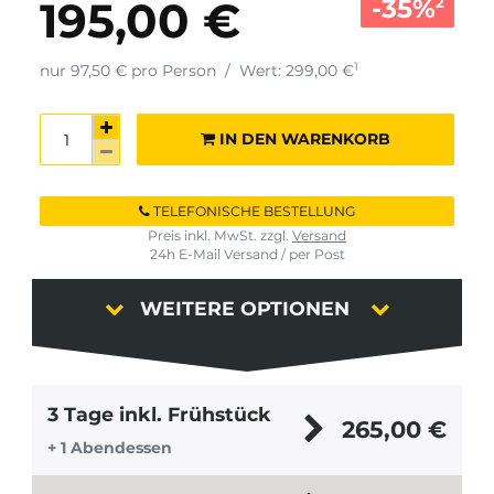
-35%
195,00 €
2
1
nur 97,50 € pro Person
/
Wert: 299,00 €
IN DEN WARENKORB
TELEFONISCHE BESTELLUNG
Preis inkl. MwSt. zzgl.
Versand
24h E-Mail Versand / per Post
WEITERE OPTIONEN
3 Tage inkl. Frühstück
265,00
€
+ 1 Abendessen