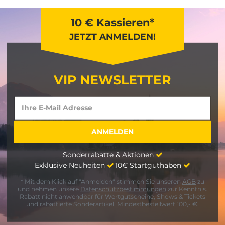
10 € Kassieren*
JETZT ANMELDEN!
VIP NEWSLETTER
Sonderrabatte & Aktionen
Exklusive Neuheiten
10€ Startguthaben
* Mit dem Klick auf "Anmelden" stimmen Sie unseren
AGB
zu
und nehmen unsere
Datenschutzbestimmungen
zur Kenntnis.
Rabatt nicht anwendbar für Wertgutscheine, Shows & Tickets
und rabattierte Sonderartikel. Mindestbestellwert 100,- €.