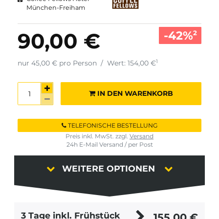
München-Freiham
-42%
90,00 €
2
1
nur 45,00 € pro Person
/
Wert: 154,00 €
IN DEN WARENKORB
TELEFONISCHE BESTELLUNG
Preis inkl. MwSt. zzgl.
Versand
24h E-Mail Versand / per Post
WEITERE OPTIONEN
3 Tage inkl. Frühstück
155,00
€