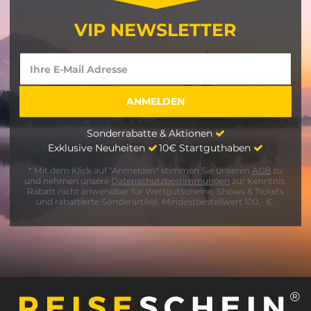
VIP NEWSLETTER
Sonderrabatte & Aktionen
Exklusive Neuheiten
10€ Startguthaben
* Mit dem Klick auf "Anmelden" stimmen Sie unseren
AGB
zu
und nehmen unsere
Datenschutzbestimmungen
zur Kenntnis.
Rabatt nicht anwendbar für Wertgutscheine, Shows & Tickets
und rabattierte Sonderartikel. Mindestbestellwert 100,- €.