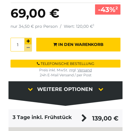
-43%
69,00 €
2
1
nur 34,50 € pro Person
/
Wert: 120,00 €
IN DEN WARENKORB
TELEFONISCHE BESTELLUNG
Preis inkl. MwSt. zzgl.
Versand
24h E-Mail Versand / per Post
WEITERE OPTIONEN
3 Tage inkl. Frühstück
139,00
€