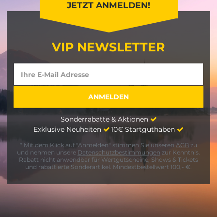
JETZT ANMELDEN!
VIP NEWSLETTER
Sonderrabatte & Aktionen
Exklusive Neuheiten
10€ Startguthaben
* Mit dem Klick auf "Anmelden" stimmen Sie unseren
AGB
zu
und nehmen unsere
Datenschutzbestimmungen
zur Kenntnis.
Rabatt nicht anwendbar für Wertgutscheine, Shows & Tickets
und rabattierte Sonderartikel. Mindestbestellwert 100,- €.