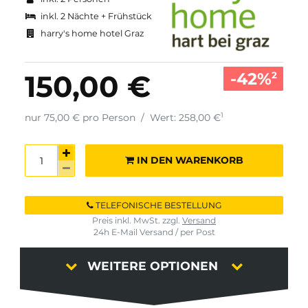
inkl. 2 Nächte + Frühstück
harry's home hotel Graz
-42%
150,00 €
2
1
nur 75,00 € pro Person
/
Wert: 258,00 €
IN DEN WARENKORB
TELEFONISCHE BESTELLUNG
Preis inkl. MwSt. zzgl.
Versand
24h E-Mail Versand / per Post
WEITERE OPTIONEN