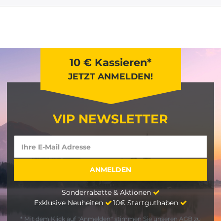
10 € Kassieren*
JETZT ANMELDEN!
VIP NEWSLETTER
Sonderrabatte & Aktionen
Exklusive Neuheiten
10€ Startguthaben
* Mit dem Klick auf "Anmelden" stimmen Sie unseren
AGB
zu