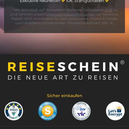
Exklusive Neuheiten
10€ Startguthaben
* Mit dem Klick auf "Anmelden" stimmen Sie unseren
AGB
zu
und nehmen unsere
Datenschutzbestimmungen
zur Kenntnis.
Rabatt nicht anwendbar für Wertgutscheine, Shows & Tickets
und rabattierte Sonderartikel. Mindestbestellwert 100,- €.
Sicher einkaufen