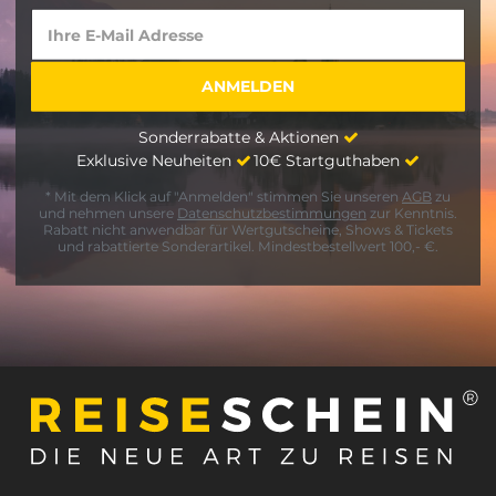
Sonderrabatte & Aktionen
Exklusive Neuheiten
10€ Startguthaben
* Mit dem Klick auf "Anmelden" stimmen Sie unseren
AGB
zu
und nehmen unsere
Datenschutzbestimmungen
zur Kenntnis.
Rabatt nicht anwendbar für Wertgutscheine, Shows & Tickets
und rabattierte Sonderartikel. Mindestbestellwert 100,- €.