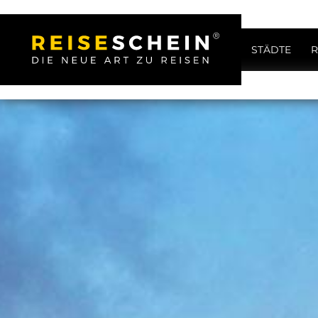
STÄDTE
R