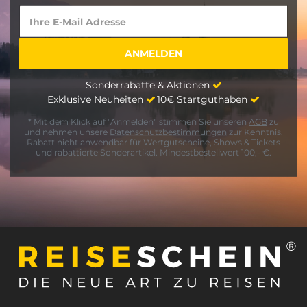
Sonderrabatte & Aktionen
Exklusive Neuheiten
10€ Startguthaben
* Mit dem Klick auf "Anmelden" stimmen Sie unseren
AGB
zu
und nehmen unsere
Datenschutzbestimmungen
zur Kenntnis.
Rabatt nicht anwendbar für Wertgutscheine, Shows & Tickets
und rabattierte Sonderartikel. Mindestbestellwert 100,- €.