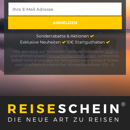
Sonderrabatte & Aktionen
Exklusive Neuheiten
10€ Startguthaben
* Mit dem Klick auf "Anmelden" stimmen Sie unseren
AGB
zu
und nehmen unsere
Datenschutzbestimmungen
zur Kenntnis.
Rabatt nicht anwendbar für Wertgutscheine, Shows & Tickets
und rabattierte Sonderartikel. Mindestbestellwert 100,- €.