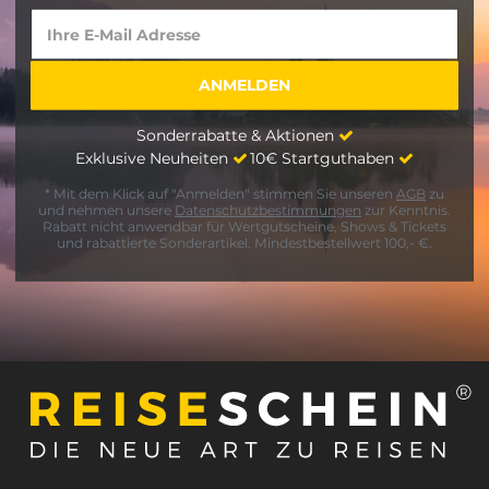
Sonderrabatte & Aktionen
Exklusive Neuheiten
10€ Startguthaben
* Mit dem Klick auf "Anmelden" stimmen Sie unseren
AGB
zu
und nehmen unsere
Datenschutzbestimmungen
zur Kenntnis.
Rabatt nicht anwendbar für Wertgutscheine, Shows & Tickets
und rabattierte Sonderartikel. Mindestbestellwert 100,- €.