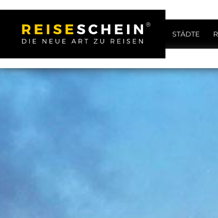
STÄDTE
R