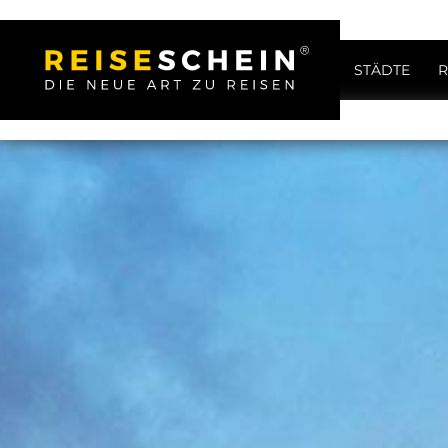
STÄDTE
R