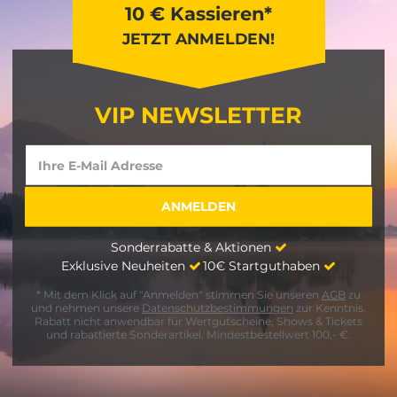
10 € Kassieren*
JETZT ANMELDEN!
VIP NEWSLETTER
Sonderrabatte & Aktionen
Exklusive Neuheiten
10€ Startguthaben
* Mit dem Klick auf "Anmelden" stimmen Sie unseren
AGB
zu
und nehmen unsere
Datenschutzbestimmungen
zur Kenntnis.
Rabatt nicht anwendbar für Wertgutscheine, Shows & Tickets
und rabattierte Sonderartikel. Mindestbestellwert 100,- €.