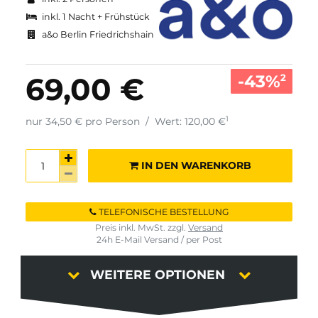
inkl. 1 Nacht + Frühstück
a&o Berlin Friedrichshain
-43%
69,00 €
2
1
nur 34,50 € pro Person
/
Wert: 120,00 €
IN DEN WARENKORB
TELEFONISCHE BESTELLUNG
Preis inkl. MwSt. zzgl.
Versand
24h E-Mail Versand / per Post
WEITERE OPTIONEN