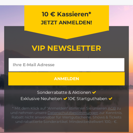
10 € Kassieren*
JETZT ANMELDEN!
VIP NEWSLETTER
Sonderrabatte & Aktionen
Exklusive Neuheiten
10€ Startguthaben
* Mit dem Klick auf "Anmelden" stimmen Sie unseren
AGB
zu
und nehmen unsere
Datenschutzbestimmungen
zur Kenntnis.
Rabatt nicht anwendbar für Wertgutscheine, Shows & Tickets
und rabattierte Sonderartikel. Mindestbestellwert 100,- €.