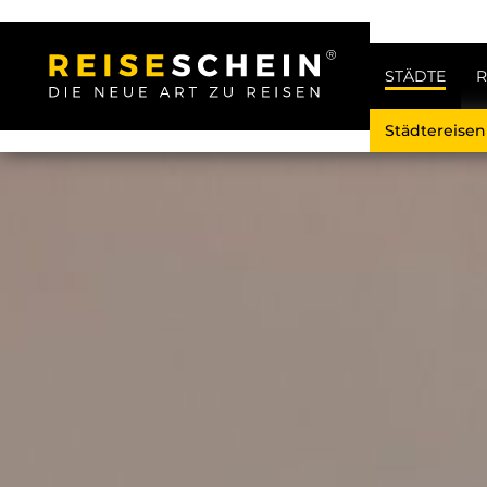
STÄDTE
R
Städtereise