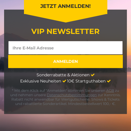
JETZT ANMELDEN!
VIP NEWSLETTER
Sonderrabatte & Aktionen
Exklusive Neuheiten
10€ Startguthaben
* Mit dem Klick auf "Anmelden" stimmen Sie unseren
AGB
zu
und nehmen unsere
Datenschutzbestimmungen
zur Kenntnis.
Rabatt nicht anwendbar für Wertgutscheine, Shows & Tickets
und rabattierte Sonderartikel. Mindestbestellwert 100,- €.