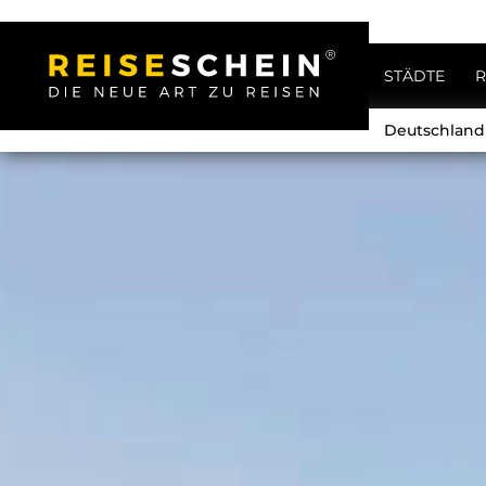
STÄDTE
R
Deutschlan