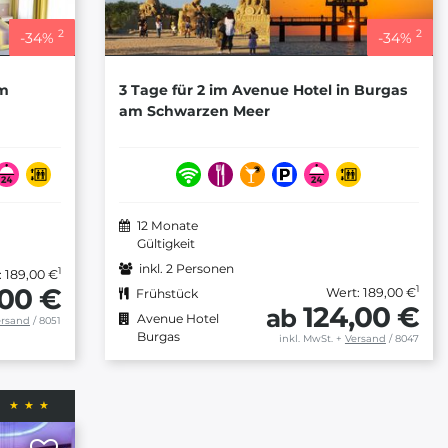
2
2
-
34
%
-
34
%
am
3 Tage für 2 im Avenue Hotel in Burgas
am Schwarzen Meer
12 Monate
Gültigkeit
inkl. 2 Personen
1
: 189,00 €
,00 €
1
Wert: 189,00 €
Frühstück
124,00 €
ab
Avenue Hotel
ersand
/ 8051
Burgas
inkl. MwSt.
+
Versand
/ 8047