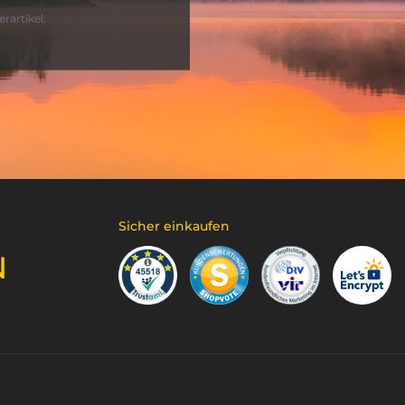
rartikel.
Sicher einkaufen
N