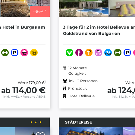
2
-
36
%
a Hotel in Burgas am
3 Tage für 2 im Hotel Bellevue 
Goldstrand von Bulgarien
12 Monate
Gültigkeit
inkl. 2 Personen
1
Wert: 179,00 €
Wert
114,00 €
124
ab
ab
Frühstück
Hotel Bellevue
inkl. MwSt.
+
Versand
/ 8048
inkl. MwSt.
+
V
STÄDTEREISE