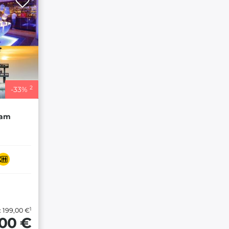
2
-
33
%
 am
1
: 199,00 €
,00 €