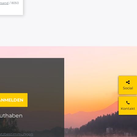
rsand
/ 8050
Social
Kontakt
guthaben
utzbestimmungen