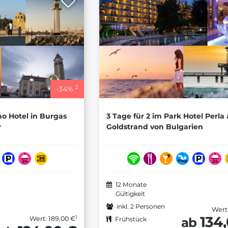
2
-
34
%
no Hotel in Burgas
3 Tage für 2 im Park Hotel Perla
r
Goldstrand von Bulgarien
12 Monate
Gültigkeit
inkl. 2 Personen
Wert
134
1
Wert: 189,00 €
ab
Frühstück