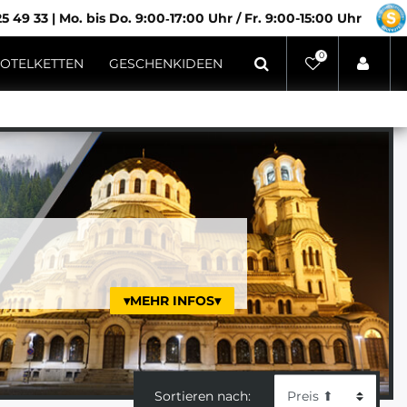
5 49 33
|
Mo. bis Do. 9:00‑17:00 Uhr / Fr. 9:00-15:00 Uhr
0
OTELKETTEN
GESCHENKIDEEN
▾MEHR INFOS▾
Sortieren nach: