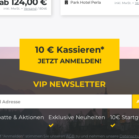
124,00 €
ab
Park Hotel Perla
inkl. MwSt.
+
Ve
inkl. MwSt.
+
Versand
/ 8046
10 € Kassieren*
JETZT ANMELDEN!
VIP NEWSLETTER
atte & Aktionen
Exklusive Neuheiten
10€ Start
auf "Anmelden" stimmen Sie unseren
AGB
zu und nehmen unsere
Datensch