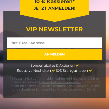
10 € Kassieren*
JETZT ANMELDEN!
VIP NEWSLETTER
Sonderrabatte & Aktionen
Exklusive Neuheiten
10€ Startguthaben
* Mit dem Klick auf "Anmelden" stimmen Sie unseren
AGB
zu
und nehmen unsere
Datenschutzbestimmungen
zur Kenntnis.
Rabatt nicht anwendbar für Wertgutscheine, Shows & Tickets
und rabattierte Sonderartikel. Mindestbestellwert 100,- €.