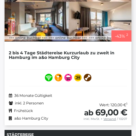
2
-
43
%
2 bis 4 Tage Städtereise Kurzurlaub zu zweit in
Hamburg im a&o Hamburg City
36 Monate Gültigkeit
inkl. 2 Personen
1
Wert: 120,00 €
69,00 €
ab
Frühstück
a&o Hamburg City
inkl. MwSt.
+
Versand
/ 10207
STÄDTEREISE