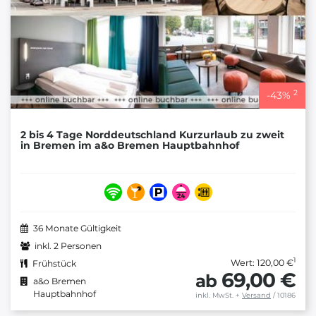
2
-
43
%
2 bis 4 Tage Norddeutschland Kurzurlaub zu zweit
in Bremen im a&o Bremen Hauptbahnhof
36 Monate Gültigkeit
inkl. 2 Personen
1
Wert: 120,00 €
Frühstück
69,00 €
ab
a&o Bremen
Hauptbahnhof
inkl. MwSt.
+
Versand
/ 10186