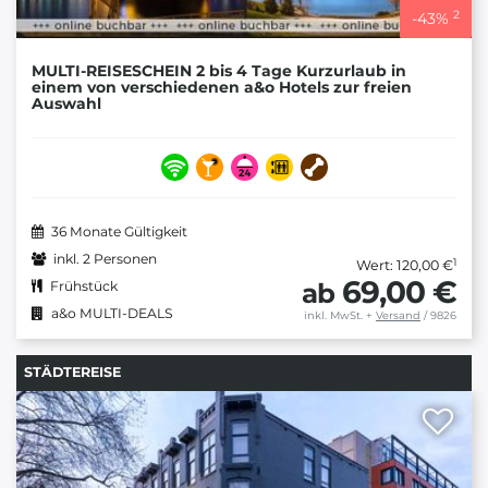
2
-
43
%
MULTI-REISESCHEIN 2 bis 4 Tage Kurzurlaub in
einem von verschiedenen a&o Hotels zur freien
Auswahl
36 Monate Gültigkeit
inkl. 2 Personen
1
Wert: 120,00 €
69,00 €
ab
Frühstück
a&o MULTI-DEALS
inkl. MwSt.
+
Versand
/ 9826
STÄDTEREISE