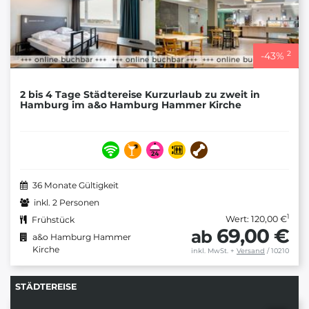
2
-
43
%
2 bis 4 Tage Städtereise Kurzurlaub zu zweit in
Hamburg im a&o Hamburg Hammer Kirche
36 Monate Gültigkeit
inkl. 2 Personen
1
Wert: 120,00 €
Frühstück
69,00 €
ab
a&o Hamburg Hammer
Kirche
inkl. MwSt.
+
Versand
/ 10210
STÄDTEREISE