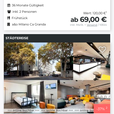
36 Monate Gültigkeit
inkl. 2 Personen
1
Wert: 120,00 €
69,00 €
ab
Frühstück
a&o Milano Ca Granda
inkl. MwSt.
+
Versand
/ 10554
STÄDTEREISE
2
-
37
%