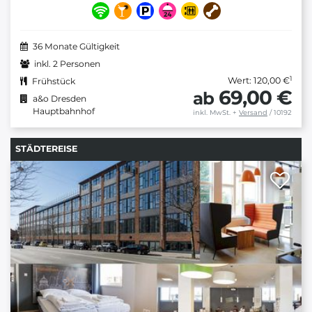
36 Monate Gültigkeit
inkl. 2 Personen
1
Wert: 120,00 €
Frühstück
69,00 €
ab
a&o Dresden
Hauptbahnhof
inkl. MwSt.
+
Versand
/ 10192
STÄDTEREISE