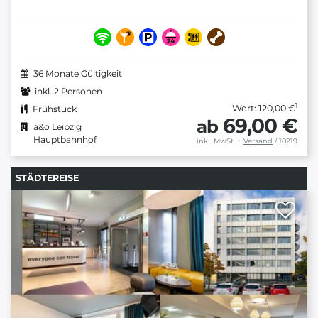
36 Monate Gültigkeit
inkl. 2 Personen
1
Wert: 120,00 €
Frühstück
69,00 €
ab
a&o Leipzig
Hauptbahnhof
inkl. MwSt.
+
Versand
/ 10219
STÄDTEREISE