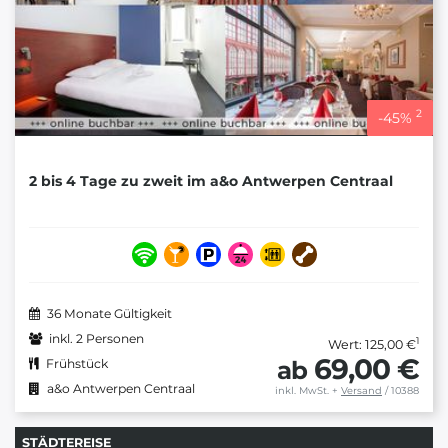
2
-
45
%
2 bis 4 Tage zu zweit im a&o Antwerpen Centraal
36 Monate Gültigkeit
inkl. 2 Personen
1
Wert: 125,00 €
69,00 €
ab
Frühstück
a&o Antwerpen Centraal
inkl. MwSt.
+
Versand
/ 10388
STÄDTEREISE