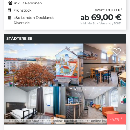
inkl. 2 Personen
1
Wert: 120,00 €
Frühstück
69,00 €
ab
a&o London Docklands
Riverside
inkl. MwSt.
+
Versand
/ 10661
STÄDTEREISE
2
-
47
%