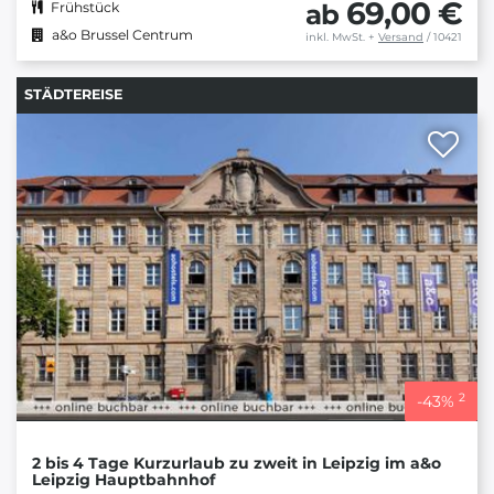
69,00 €
ab
Frühstück
a&o Brussel Centrum
inkl. MwSt.
+
Versand
/ 10421
STÄDTEREISE
2
-
43
%
2 bis 4 Tage Kurzurlaub zu zweit in Leipzig im a&o
Leipzig Hauptbahnhof