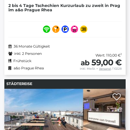
2 bis 4 Tage Tschechien Kurzurlaub zu zweit in Prag
im a&o Prague Rhea
36 Monate Gültigkeit
inkl. 2 Personen
1
Wert: 110,00 €
59,00 €
ab
Frühstück
a&o Prague Rhea
inkl. MwSt.
+
Versand
/ 10228
STÄDTEREISE