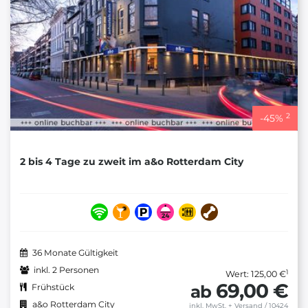
2
-
45
%
2 bis 4 Tage zu zweit im a&o Rotterdam City
36 Monate Gültigkeit
inkl. 2 Personen
1
Wert: 125,00 €
69,00 €
ab
Frühstück
a&o Rotterdam City
inkl. MwSt.
+
Versand
/ 10424