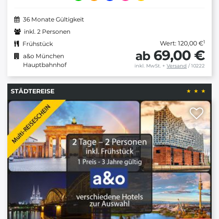
36 Monate Gültigkeit
inkl. 2 Personen
1
Wert: 120,00 €
Frühstück
69,00 €
ab
a&o München
Hauptbahnhof
inkl. MwSt.
+
Versand
/ 10222
STÄDTEREISE