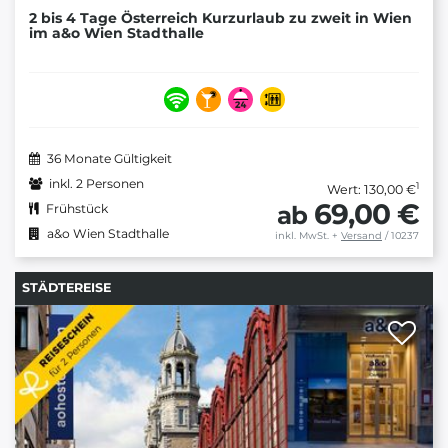
2 bis 4 Tage Österreich Kurzurlaub zu zweit in Wien
im a&o Wien Stadthalle
36 Monate Gültigkeit
inkl. 2 Personen
1
Wert: 130,00 €
69,00 €
ab
Frühstück
a&o Wien Stadthalle
inkl. MwSt.
+
Versand
/ 10237
STÄDTEREISE