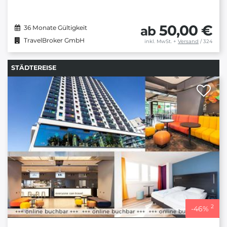
50,00 €
ab
36 Monate Gültigkeit
TravelBroker GmbH
inkl. MwSt.
+
Versand
/ 324
STÄDTEREISE
2
-
46
%