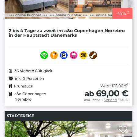
2
-
45
%
2 bis 4 Tage zu zweit im a&o Copenhagen Nørrebro
in der Hauptstadt Dänemarks
36 Monate Gültigkeit
inkl. 2 Personen
1
Wert: 125,00 €
Frühstück
69,00 €
ab
a&o Copenhagen
Nørrebro
inkl. MwSt.
+
Versand
/ 10245
STÄDTEREISE