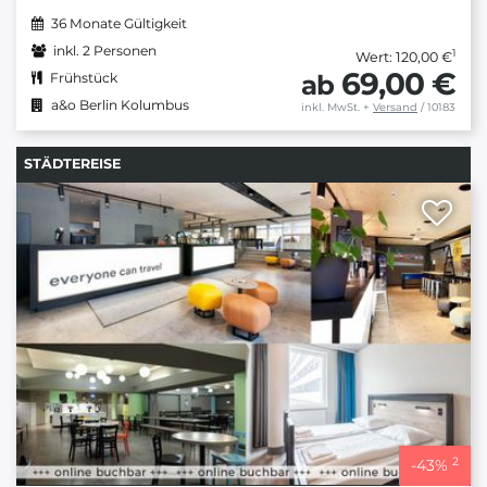
36 Monate Gültigkeit
inkl. 2 Personen
1
Wert: 120,00 €
69,00 €
ab
Frühstück
a&o Berlin Kolumbus
inkl. MwSt.
+
Versand
/ 10183
STÄDTEREISE
2
-
43
%