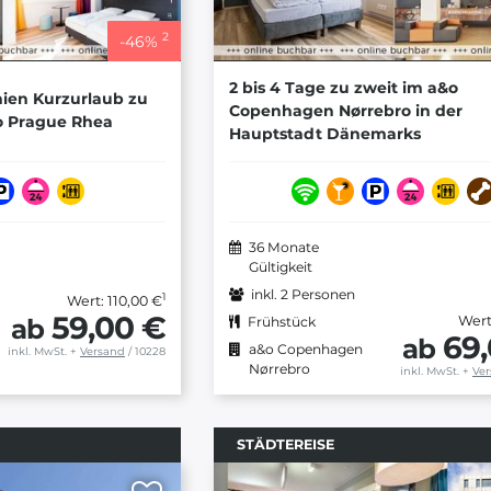
2
-
46
%
2 bis 4 Tage zu zweit im a&o
hien Kurzurlaub zu
Copenhagen Nørrebro in der
&o Prague Rhea
Hauptstadt Dänemarks
36 Monate
Gültigkeit
inkl. 2 Personen
1
Wert: 110,00 €
59,00 €
ab
Wert
Frühstück
69
ab
a&o Copenhagen
inkl. MwSt.
+
Versand
/ 10228
Nørrebro
inkl. MwSt.
+
Ve
STÄDTEREISE