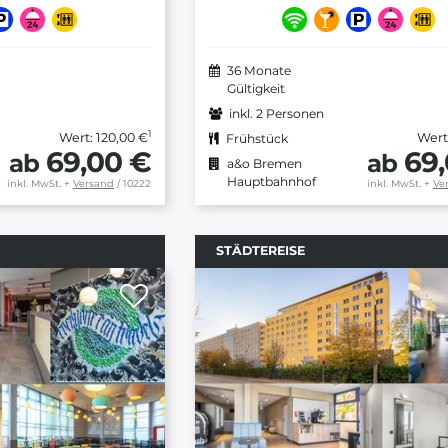
36 Monate
Gültigkeit
inkl. 2 Personen
1
Wert: 120,00 €
Wert
Frühstück
69,00 €
69
ab
ab
a&o Bremen
Hauptbahnhof
inkl. MwSt.
+
Versand
/ 10222
inkl. MwSt.
+
Ve
STÄDTEREISE