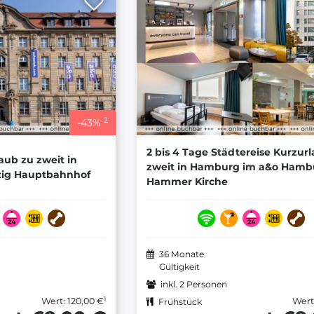
2
-
43
%
2 bis 4 Tage Städtereise Kurzur
aub zu zweit in
zweit in Hamburg im a&o Hamb
pzig Hauptbahnhof
Hammer Kirche
36 Monate
Gültigkeit
inkl. 2 Personen
1
Wert: 120,00 €
Wert
Frühstück