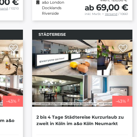
,00 €
a&o London
69,00 €
ab
Docklands
rsand
/ 10210
Riverside
inkl. MwSt.
+
Versand
/ 10661
STÄDTEREISE
2
2
-
43
%
-
43
%
2 bis 4 Tage Städtereise Kurzurlaub zu
im a&o
zweit in Köln im a&o Köln Neumarkt