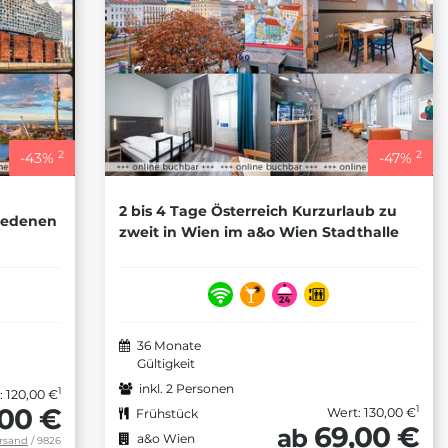
2
2
-
43
%
-
47
%
2 bis 4 Tage Österreich Kurzurlaub zu
hiedenen
zweit in Wien im a&o Wien Stadthalle
36 Monate
Gültigkeit
inkl. 2 Personen
1
: 120,00 €
,00 €
1
Wert: 130,00 €
Frühstück
69,00 €
ab
a&o Wien
rsand
/ 9826