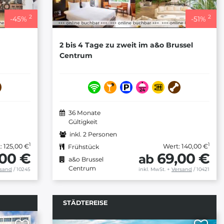
2
2
-
45
%
-
51
%
2 bis 4 Tage zu zweit im a&o Brussel
Centrum
36 Monate
Gültigkeit
inkl. 2 Personen
1
1
: 125,00 €
Wert: 140,00 €
Frühstück
,00 €
69,00 €
ab
a&o Brussel
Centrum
rsand
/ 10245
inkl. MwSt.
+
Versand
/ 10421
STÄDTEREISE