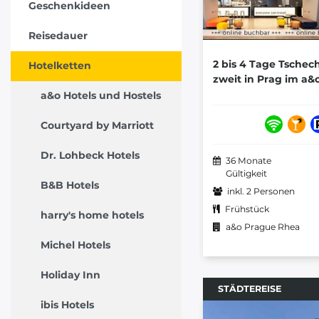
Geschenkideen
Reisedauer
2 bis 4 Tage Tschec
Hotelketten
zweit in Prag im a
a&o Hotels und Hostels
Courtyard by Marriott
Dr. Lohbeck Hotels
36 Monate
Gültigkeit
B&B Hotels
inkl. 2 Personen
Frühstück
harry's home hotels
a&o Prague Rhea
Michel Hotels
Holiday Inn
STÄDTEREISE
ibis Hotels