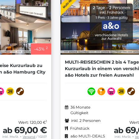
2
-
43
%
MULTI-REISESCHEIN 2 bis 4 Tage
reise Kurzurlaub zu
Kurzurlaub in einem von versc
m a&o Hamburg City
a&o Hotels zur freien Auswahl
36 Monate
Gültigkeit
inkl. 2 Personen
1
Wert: 120,00 €
Wert
69,00 €
69
ab
ab
Frühstück
a&o MULTI-DEALS
inkl. MwSt.
+
Versand
/ 10207
inkl. MwSt.
+
Ve