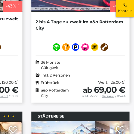
2
2
-
43
%
-
45
%
Kontakt
 zu zweit
2 bis 4 Tage zu zweit im a&o Rotterdam
City
36 Monate
Gültigkeit
inkl. 2 Personen
1
1
: 120,00 €
Wert: 125,00 €
Frühstück
,00 €
69,00 €
ab
a&o Rotterdam
City
rsand
/ 10192
inkl. MwSt.
+
Versand
/ 10424
STÄDTEREISE