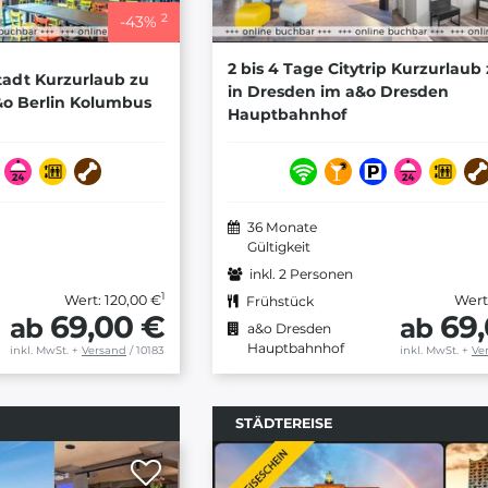
2
-
43
%
2 bis 4 Tage Citytrip Kurzurlaub
tadt Kurzurlaub zu
in Dresden im a&o Dresden
a&o Berlin Kolumbus
Hauptbahnhof
36 Monate
Gültigkeit
inkl. 2 Personen
1
Wert: 120,00 €
Wert
Frühstück
69,00 €
69
ab
ab
a&o Dresden
Hauptbahnhof
inkl. MwSt.
+
Versand
/ 10183
inkl. MwSt.
+
Ve
STÄDTEREISE