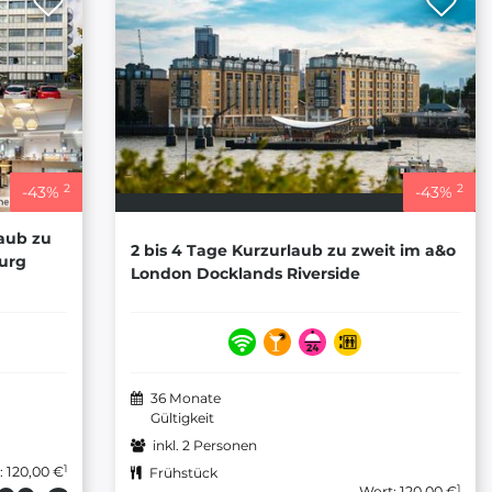
2
2
-
43
%
-
43
%
laub zu
2 bis 4 Tage Kurzurlaub zu zweit im a&o
urg
London Docklands Riverside
36 Monate
Gültigkeit
inkl. 2 Personen
1
: 120,00 €
Frühstück
1
Wert: 120,00 €