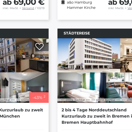
69,00 €
69
ab
ab
a&o Hamburg
Hammer Kirche
inkl. MwSt.
+
Versand
/ 10219
inkl. MwSt.
+
Ve
STÄDTEREISE
2
-
43
%
 Kurzurlaub zu zweit
2 bis 4 Tage Norddeutschland
 München
Kurzurlaub zu zweit in Bremen 
Bremen Hauptbahnhof