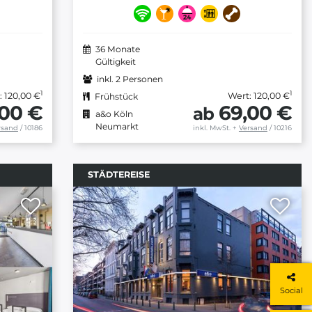
36 Monate
Gültigkeit
inkl. 2 Personen
1
1
: 120,00 €
Wert: 120,00 €
Frühstück
,00 €
69,00 €
ab
a&o Köln
Neumarkt
rsand
/ 10186
inkl. MwSt.
+
Versand
/ 10216
STÄDTEREISE
Social