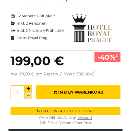
12 Monate Gültigkeit
inkl. 2 Personen
inkl. 2 Nächte + Frühstück
Hotel Royal Prag
-40%
199,00 €
2
1
nur 99,50 € pro Person
/
Wert: 330,00 €
IN DEN WARENKORB
TELEFONISCHE BESTELLUNG
Preis inkl. MwSt. zzgl.
Versand
24h E-Mail Versand / per Post