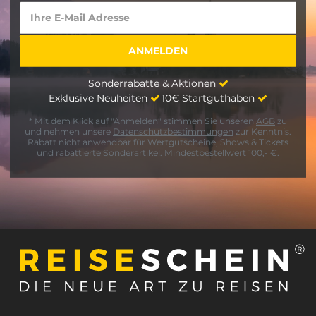
Sonderrabatte & Aktionen
Exklusive Neuheiten
10€ Startguthaben
* Mit dem Klick auf "Anmelden" stimmen Sie unseren
AGB
zu
und nehmen unsere
Datenschutzbestimmungen
zur Kenntnis.
Rabatt nicht anwendbar für Wertgutscheine, Shows & Tickets
und rabattierte Sonderartikel. Mindestbestellwert 100,- €.