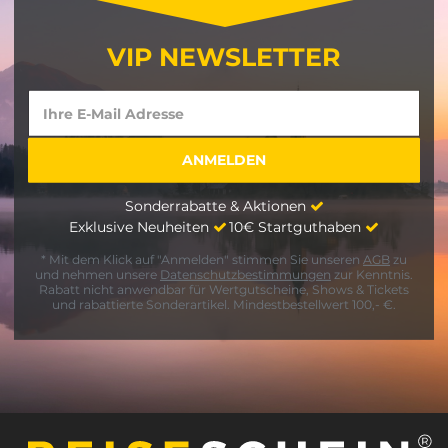
VIP NEWSLETTER
Sonderrabatte & Aktionen
Exklusive Neuheiten
10€ Startguthaben
* Mit dem Klick auf "Anmelden" stimmen Sie unseren
AGB
zu
und nehmen unsere
Datenschutzbestimmungen
zur Kenntnis.
Rabatt nicht anwendbar für Wertgutscheine, Shows & Tickets
und rabattierte Sonderartikel. Mindestbestellwert 100,- €.