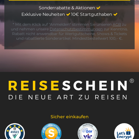
Sonderrabatte & Aktionen
Exklusive Neuheiten
10€ Startguthaben
* Mit dem Klick auf "Anmelden" stimmen Sie unseren
AGB
zu
und nehmen unsere
Datenschutzbestimmungen
zur Kenntnis.
Rabatt nicht anwendbar für Wertgutscheine, Shows & Tickets
und rabattierte Sonderartikel. Mindestbestellwert 100,- €.
Sicher einkaufen