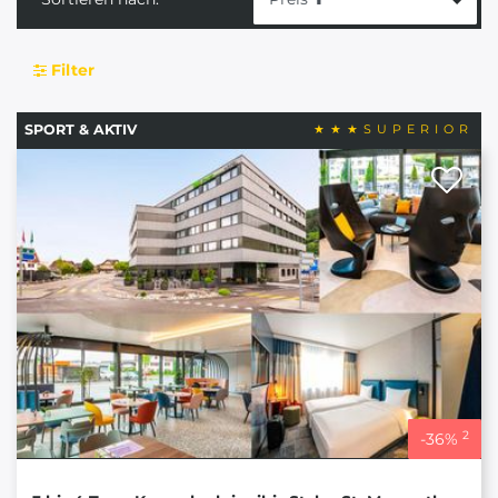
Filter
SPORT & AKTIV
2
-
36
%