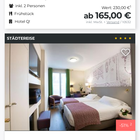
inkl. 2 Personen
1
Wert: 230,00 €
165,00 €
ab
Frühstück
Hotel Q!
inkl. MwSt.
+
Versand
/ 10532
STÄDTEREISE
2
-
51
%