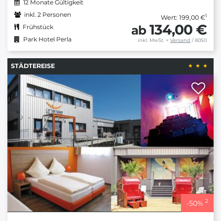
12 Monate Gültigkeit
inkl. 2 Personen
1
Wert: 199,00 €
134,00 €
ab
Frühstück
Park Hotel Perla
inkl. MwSt.
+
Versand
/ 8050
STÄDTEREISE
2
-
50
%