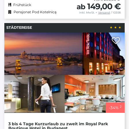
149,00 €
ab
Frühstück
Pensjonat Pod Kotelnicą
inkl. MwSt.
+
Versand
/ 10308
STÄDTEREISE
2
-
34
%
3 bis 4 Tage Kurzurlaub zu zweit im Royal Park
Boutique Hotel in Budapest