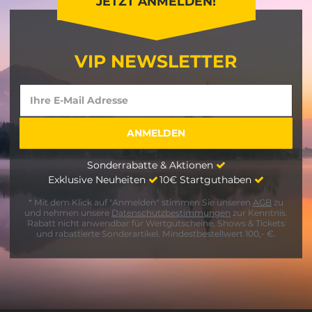
JETZT ANMELDEN!
VIP NEWSLETTER
Sonderrabatte & Aktionen
Exklusive Neuheiten
10€ Startguthaben
* Mit dem Klick auf "Anmelden" stimmen Sie unseren
AGB
zu
und nehmen unsere
Datenschutzbestimmungen
zur Kenntnis.
Rabatt nicht anwendbar für Wertgutscheine, Shows & Tickets
und rabattierte Sonderartikel. Mindestbestellwert 100,- €.