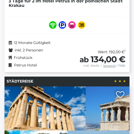
3 Tage für 2 im Hotel Petrus in der polnischen Stadt
Krakau
12 Monate Gültigkeit
inkl. 2 Personen
1
Wert: 192,00 €
134,00 €
ab
Frühstück
Petrus Hotel
inkl. MwSt.
+
Versand
/ 7986
STÄDTEREISE