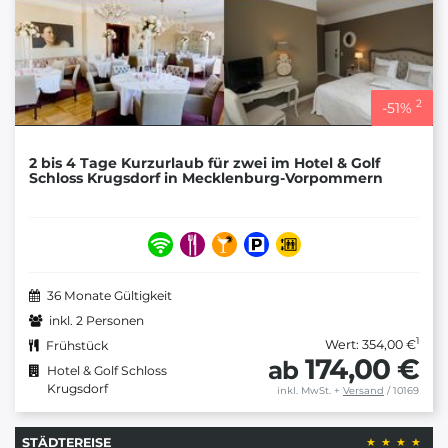
2
-
51
%
2 bis 4 Tage Kurzurlaub für zwei im Hotel & Golf
Schloss Krugsdorf in Mecklenburg-Vorpommern
36 Monate Gültigkeit
inkl. 2 Personen
1
Wert: 354,00 €
Frühstück
174,00 €
ab
Hotel & Golf Schloss
Krugsdorf
inkl. MwSt.
+
Versand
/ 10169
STÄDTEREISE