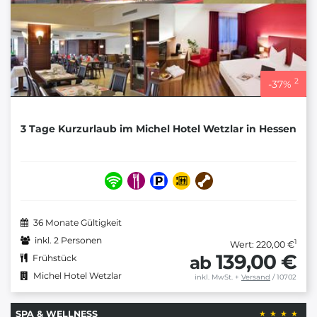
2
-
37
%
3 Tage Kurzurlaub im Michel Hotel Wetzlar in Hessen
36 Monate Gültigkeit
inkl. 2 Personen
1
Wert: 220,00 €
139,00 €
ab
Frühstück
Michel Hotel Wetzlar
inkl. MwSt.
+
Versand
/ 10702
SPA & WELLNESS