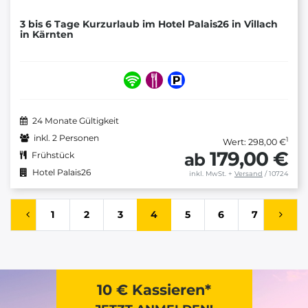
3 bis 6 Tage Kurzurlaub im Hotel Palais26 in Villach
in Kärnten
24 Monate Gültigkeit
inkl. 2 Personen
1
Wert: 298,00 €
179,00 €
ab
Frühstück
Hotel Palais26
inkl. MwSt.
+
Versand
/ 10724
1
2
3
4
5
6
7
10 € Kassieren*