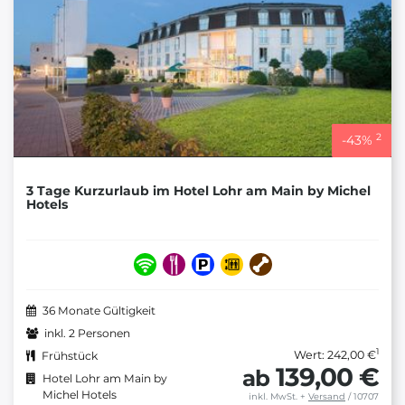
2
-
43
%
3 Tage Kurzurlaub im Hotel Lohr am Main by Michel
Hotels
36 Monate Gültigkeit
inkl. 2 Personen
1
Wert: 242,00 €
Frühstück
139,00 €
ab
Hotel Lohr am Main by
Michel Hotels
inkl. MwSt.
+
Versand
/ 10707