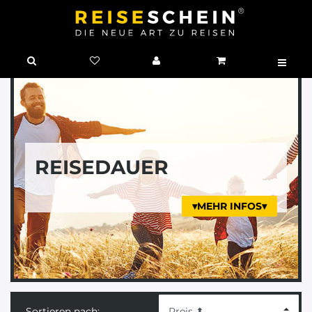
REISEDAUER
▾MEHR INFOS▾
Sortieren nach: