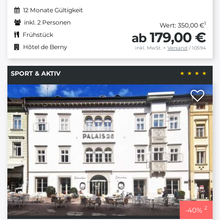
12 Monate Gültigkeit
inkl. 2 Personen
1
Wert: 350,00 €
179,00 €
ab
Frühstück
Hôtel de Berny
inkl. MwSt.
+
Versand
/ 10594
SPORT & AKTIV
2
-
40
%