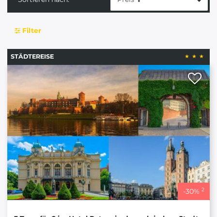
Filter
STÄDTEREISE
2
-
30
%