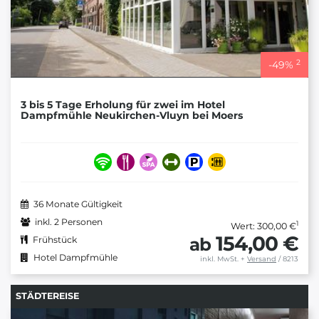
2
-
49
%
3 bis 5 Tage Erholung für zwei im Hotel
Dampfmühle Neukirchen-Vluyn bei Moers
36 Monate Gültigkeit
inkl. 2 Personen
1
Wert: 300,00 €
154,00 €
ab
Frühstück
Hotel Dampfmühle
inkl. MwSt.
+
Versand
/ 8213
STÄDTEREISE