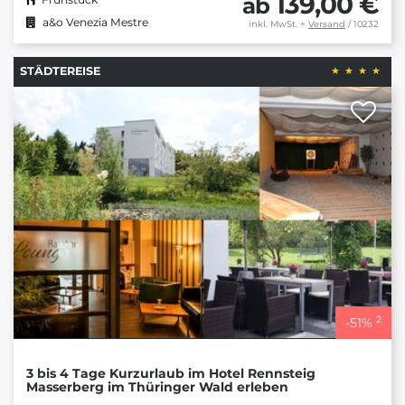
139,00 €
ab
a&o Venezia Mestre
inkl. MwSt.
+
Versand
/ 10232
STÄDTEREISE
2
-
51
%
3 bis 4 Tage Kurzurlaub im Hotel Rennsteig
Masserberg im Thüringer Wald erleben