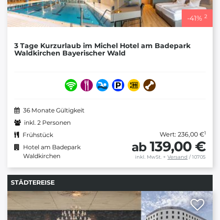
2
-
41
%
3 Tage Kurzurlaub im Michel Hotel am Badepark
Waldkirchen Bayerischer Wald
36 Monate Gültigkeit
inkl. 2 Personen
1
Wert: 236,00 €
Frühstück
139,00 €
ab
Hotel am Badepark
Waldkirchen
inkl. MwSt.
+
Versand
/ 10705
STÄDTEREISE