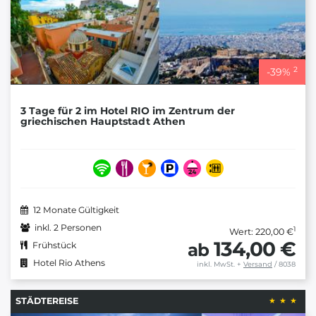
2
-
39
%
3 Tage für 2 im Hotel RIO im Zentrum der
griechischen Hauptstadt Athen
12 Monate Gültigkeit
inkl. 2 Personen
1
Wert: 220,00 €
134,00 €
ab
Frühstück
Hotel Rio Athens
inkl. MwSt.
+
Versand
/ 8038
STÄDTEREISE