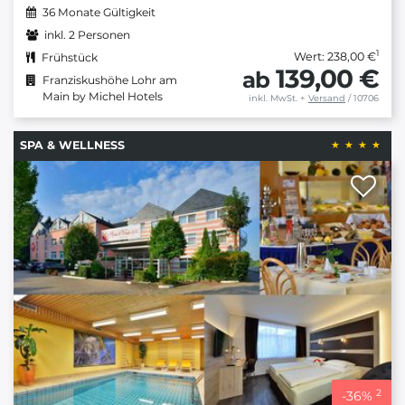
36 Monate Gültigkeit
inkl. 2 Personen
1
Wert: 238,00 €
Frühstück
139,00 €
ab
Franziskushöhe Lohr am
Main by Michel Hotels
inkl. MwSt.
+
Versand
/ 10706
SPA & WELLNESS
2
-
36
%