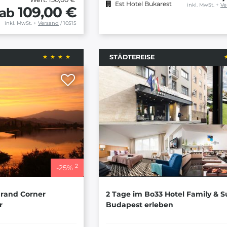
Est Hotel Bukarest
inkl. MwSt.
+
Ve
109,00 €
ab
inkl. MwSt.
+
Versand
/ 10515
STÄDTEREISE
2
-
25
%
Grand Corner
2 Tage im Bo33 Hotel Family & S
r
Budapest erleben