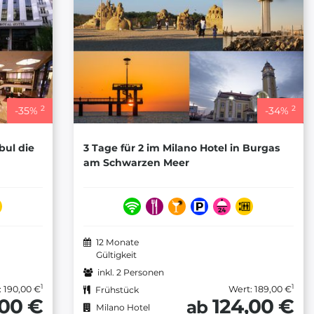
2
2
-
35
%
-
34
%
bul die
3 Tage für 2 im Milano Hotel in Burgas
am Schwarzen Meer
12 Monate
Gültigkeit
inkl. 2 Personen
1
1
: 190,00 €
Wert: 189,00 €
Frühstück
,00 €
124,00 €
ab
Milano Hotel