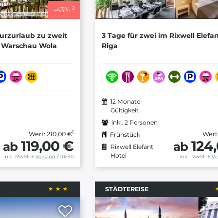
2
-
43
%
Kurzurlaub zu zweit
3 Tage für zwei im Rixwell Elefa
o Warschau Wola
Riga
12 Monate
Gültigkeit
inkl. 2 Personen
1
Wert: 210,00 €
Wert
Frühstück
119,00 €
124
ab
ab
Rixwell Elefant
Hotel
inkl. MwSt.
+
Versand
/ 10240
inkl. MwSt.
+
Ve
STÄDTEREISE