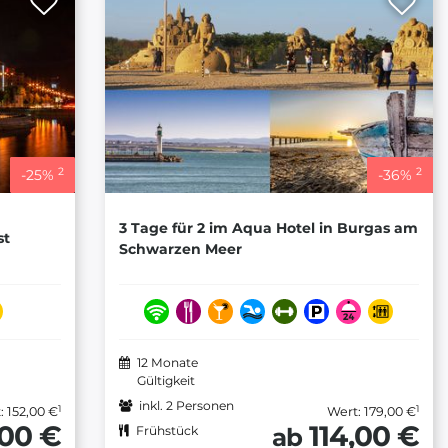
2
2
-
25
%
-
36
%
3 Tage für 2 im Aqua Hotel in Burgas am
st
Schwarzen Meer
12 Monate
Gültigkeit
inkl. 2 Personen
1
1
: 152,00 €
Wert: 179,00 €
,00 €
114,00 €
ab
Frühstück