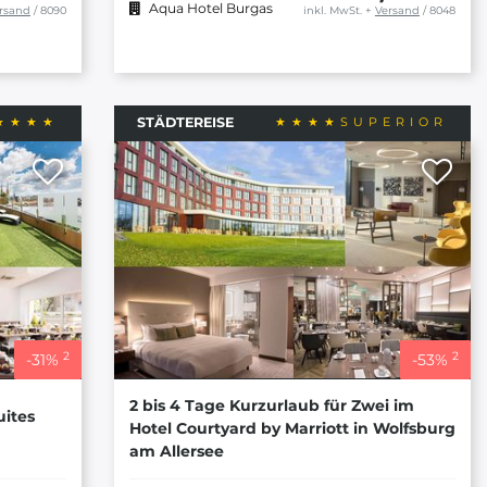
Aqua Hotel Burgas
rsand
/ 8090
inkl. MwSt.
+
Versand
/ 8048
STÄDTEREISE
2
2
-
31
%
-
53
%
2 bis 4 Tage Kurzurlaub für Zwei im
uites
Hotel Courtyard by Marriott in Wolfsburg
am Allersee