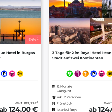
2
-
34
%
nue Hotel in Burgas
3 Tage für 2 im Royal Hotel Istan
r
Stadt auf zwei Kontinenten
12 Monate
Gültigkeit
inkl. 2 Personen
1
Wert: 189,00 €
Wert
Frühstück
124,00 €
124
ab
ab
Istanbul Royal