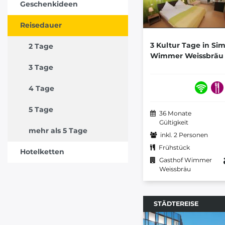
Geschenkideen
Reisedauer
3 Kultur Tage in Si
2 Tage
Wimmer Weissbräu
3 Tage
4 Tage
5 Tage
36 Monate
Gültigkeit
mehr als 5 Tage
inkl. 2 Personen
Frühstück
Hotelketten
Gasthof Wimmer
Weissbräu
STÄDTEREISE