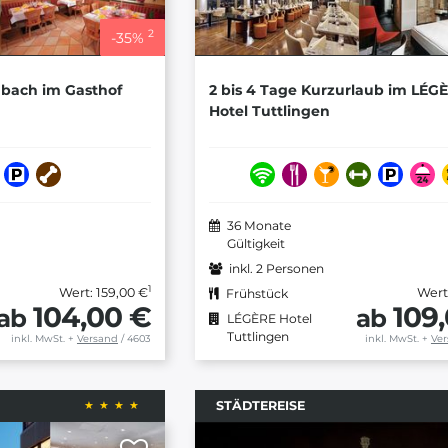
2
-
35
%
mbach im Gasthof
2 bis 4 Tage Kurzurlaub im LÉG
Hotel Tuttlingen
36 Monate
Gültigkeit
inkl. 2 Personen
1
Wert: 159,00 €
Wert
Frühstück
104,00 €
109
ab
ab
LÉGÈRE Hotel
Tuttlingen
inkl. MwSt.
+
Versand
/ 4603
inkl. MwSt.
+
Ve
STÄDTEREISE