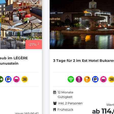
2
-
27
%
laub im LÉGÈRE
3 Tage für 2 im Est Hotel Bukare
unusstein
12 Monate
Gültigkeit
inkl. 2 Personen
Wert
114
ab
Frühstück
1
Wert: 150,00 €