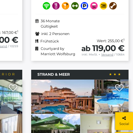
36 Monate
Gültigkeit
1
: 167,00 €
inkl. 2 Personen
,00 €
1
Wert: 255,00 €
Frühstück
119,00 €
ab
rsand
/ 10259
Courtyard by
Marriott Wolfsburg
inkl. MwSt.
+
Versand
/ 10664
STRAND & MEER
Social