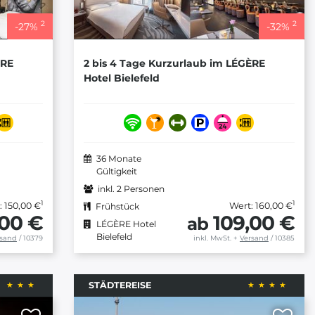
2
2
-
27
%
-
32
%
ÈRE
2 bis 4 Tage Kurzurlaub im LÉGÈRE
Hotel Bielefeld
36 Monate
Gültigkeit
inkl. 2 Personen
1
1
: 150,00 €
Wert: 160,00 €
Frühstück
,00 €
109,00 €
ab
LÉGÈRE Hotel
Bielefeld
rsand
/ 10379
inkl. MwSt.
+
Versand
/ 10385
STÄDTEREISE