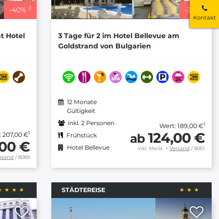
2
2
-
40
%
-
34
%
Kontakt
nt Hotel
3 Tage für 2 im Hotel Bellevue am
Goldstrand von Bulgarien
12 Monate
Gültigkeit
inkl. 2 Personen
1
Wert: 189,00 €
124,00 €
1
: 207,00 €
ab
Frühstück
,00 €
Hotel Bellevue
inkl. MwSt.
+
Versand
/ 8051
rsand
/ 8089
STÄDTEREISE