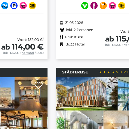
31.03.2026
inkl. 2 Personen
Wert
115
ab
Frühstück
1
Wert: 152,00 €
114,00 €
Bo33 Hotel
ab
inkl. MwSt.
+
Ve
inkl. MwSt.
+
Versand
/ 8080
STÄDTEREISE