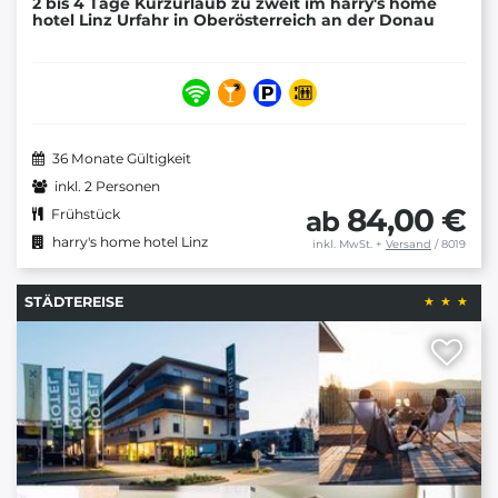
2 bis 4 Tage Kurzurlaub zu zweit im harry's home
hotel Linz Urfahr in Oberösterreich an der Donau
36 Monate Gültigkeit
inkl. 2 Personen
84,00 €
ab
Frühstück
harry's home hotel Linz
inkl. MwSt.
+
Versand
/ 8019
STÄDTEREISE