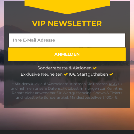
VIP NEWSLETTER
Sonderrabatte & Aktionen
Exklusive Neuheiten
10€ Startguthaben
* Mit dem Klick auf "Anmelden" stimmen Sie unseren
AGB
zu
und nehmen unsere
Datenschutzbestimmungen
zur Kenntnis.
Rabatt nicht anwendbar für Wertgutscheine, Shows & Tickets
und rabattierte Sonderartikel. Mindestbestellwert 100,- €.