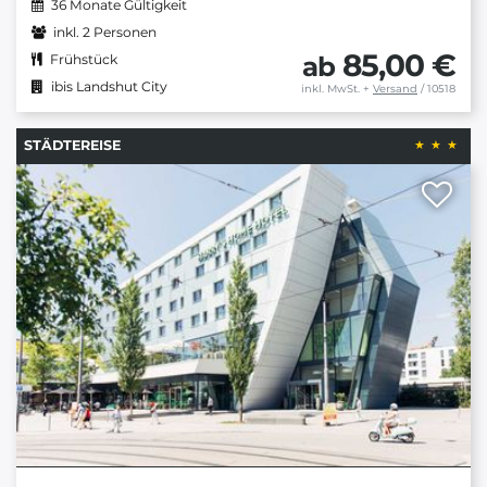
36 Monate Gültigkeit
inkl. 2 Personen
85,00 €
ab
Frühstück
ibis Landshut City
inkl. MwSt.
+
Versand
/ 10518
STÄDTEREISE