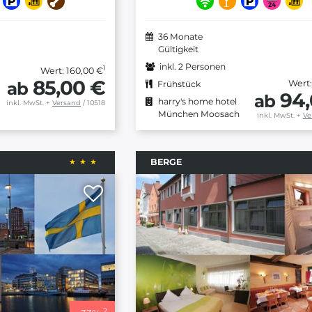
36 Monate
Gültigkeit
inkl. 2 Personen
1
Wert: 160,00 €
85,00 €
ab
Wert:
Frühstück
94,
ab
harry's home hotel
inkl. MwSt.
+
Versand
/ 10518
München Moosach
inkl. MwSt.
+
Ve
BERGE
2