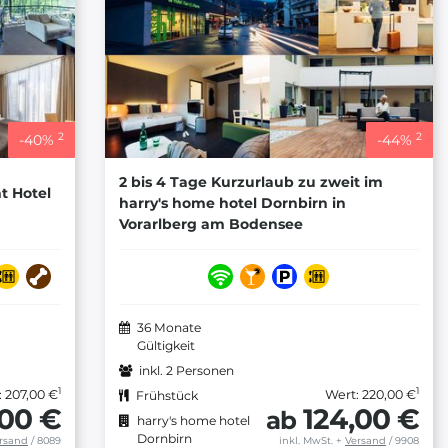
2
2
-
40
%
-
44
%
2 bis 4 Tage Kurzurlaub zu zweit im
nt Hotel
harry's home hotel Dornbirn in
Vorarlberg am Bodensee
36 Monate
Gültigkeit
inkl. 2 Personen
1
1
: 207,00 €
Wert: 220,00 €
Frühstück
,00 €
124,00 €
ab
harry's home hotel
Dornbirn
rsand
/ 8089
inkl. MwSt.
+
Versand
/ 9908