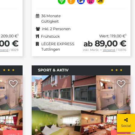
36 Monate
Gültigkeit
inkl. 2 Personen
1
1
 209,00 €
Wert: 119,00 €
Frühstück
00 €
89,00 €
ab
LÉGÈRE EXPRESS
Tuttlingen
rsand
/ 8029
inkl. MwSt.
+
Versand
/ 10376
SPORT & AKTIV
Social
2
2