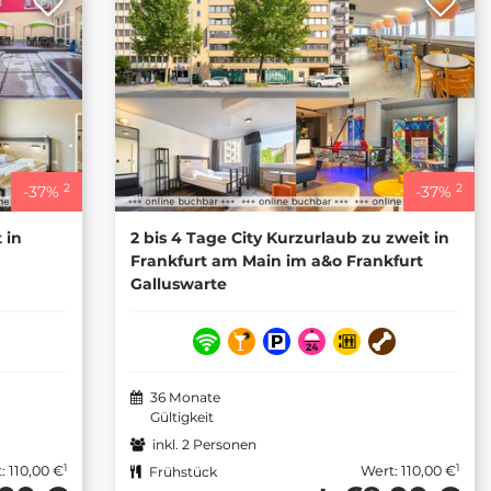
2
2
-
37
%
-
37
%
 in
2 bis 4 Tage City Kurzurlaub zu zweit in
Frankfurt am Main im a&o Frankfurt
Galluswarte
36 Monate
Gültigkeit
inkl. 2 Personen
1
1
: 110,00 €
Wert: 110,00 €
Frühstück