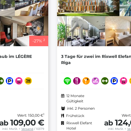
2
-
27
%
laub im LÉGÈRE
3 Tage für zwei im Rixwell Elefa
Riga
12 Monate
Gültigkeit
inkl. 2 Personen
1
Wert: 150,00 €
Wert
Frühstück
109,00 €
124
ab
ab
Rixwell Elefant
Hotel
inkl. MwSt.
+
Versand
/ 10379
inkl. MwSt.
+
Ve