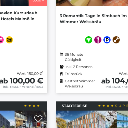
-
33
%
navien Kurzurlaub
3 Romantik Tage in Simbach im
 Hotels Malmö in
Wimmer Weissbräu
36 Monate
Gültigkeit
inkl. 2 Personen
1
Wert: 150,00 €
Wert
Frühstück
100,00 €
104
ab
ab
Gasthof Wimmer
Weissbräu
inkl. MwSt.
+
Versand
/ 8063
inkl. MwSt.
+
Ve
STÄDTEREISE