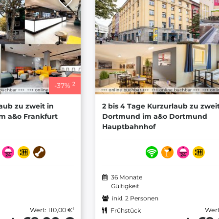
2
-
37
%
aub zu zweit in
2 bis 4 Tage Kurzurlaub zu zweit
im a&o Frankfurt
Dortmund im a&o Dortmund
Hauptbahnhof
36 Monate
Gültigkeit
inkl. 2 Personen
1
Wert: 110,00 €
Wert
Frühstück