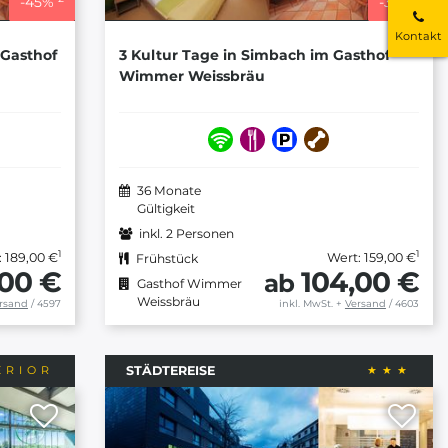
-
45
%
-
35
%
Kontakt
 Gasthof
3 Kultur Tage in Simbach im Gasthof
Wimmer Weissbräu
36 Monate
Gültigkeit
inkl. 2 Personen
1
1
: 189,00 €
Wert: 159,00 €
Frühstück
,00 €
104,00 €
ab
Gasthof Wimmer
Weissbräu
rsand
/ 4597
inkl. MwSt.
+
Versand
/ 4603
STÄDTEREISE