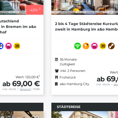
2
-
43
%
eutschland
2 bis 4 Tage Städtereise Kurzur
t in Bremen im a&o
zweit in Hamburg im a&o Hambu
hof
36 Monate
Gültigkeit
inkl. 2 Personen
Wert
69
1
Wert: 120,00 €
ab
Frühstück
69,00 €
ab
a&o Hamburg City
inkl. MwSt.
+
Ve
inkl. MwSt.
+
Versand
/ 10186
STÄDTEREISE