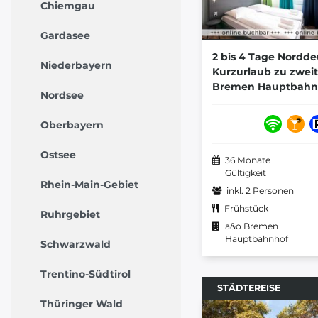
Chiemgau
Gardasee
2 bis 4 Tage Nordd
Niederbayern
Kurzurlaub zu zwei
Bremen Hauptbahn
Nordsee
Oberbayern
Ostsee
36 Monate
Gültigkeit
Rhein-Main-Gebiet
inkl. 2 Personen
Frühstück
Ruhrgebiet
a&o Bremen
Hauptbahnhof
Schwarzwald
Trentino-Südtirol
STÄDTEREISE
Thüringer Wald