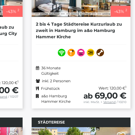
2
2
-
43
%
-
43
%
2 bis 4 Tage Städtereise Kurzurlaub zu
laub zu
zweit in Hamburg im a&o Hamburg
rg City
Hammer Kirche
36 Monate
Gültigkeit
inkl. 2 Personen
1
: 120,00 €
,00 €
1
Wert: 120,00 €
Frühstück
69,00 €
ab
a&o Hamburg
rsand
/ 10207
Hammer Kirche
inkl. MwSt.
+
Versand
/ 10210
STÄDTEREISE