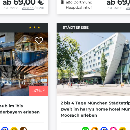
69,00 €
69
ab
ab
a&o Dortmund
Hauptbahnhof
inkl. MwSt.
+
Versand
/ 10201
inkl. MwSt.
+
Ve
STÄDTEREISE
2
-
47
%
2 bis 4 Tage München Städtetri
aub im ibis
zweit im harry's home hotel M
ederbayern erleben
Moosach erleben