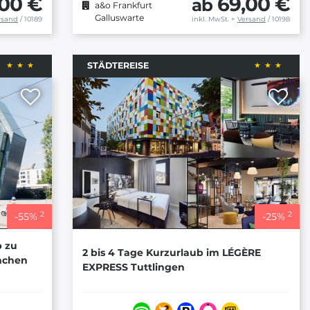
,00 €
69,00 €
ab
a&o Frankfurt
Galluswarte
rsand
/ 10189
inkl. MwSt.
+
Versand
/ 10198
STÄDTEREISE
2
2
-
55
%
-
25
%
p zu
2 bis 4 Tage Kurzurlaub im LÉGÈRE
ünchen
EXPRESS Tuttlingen