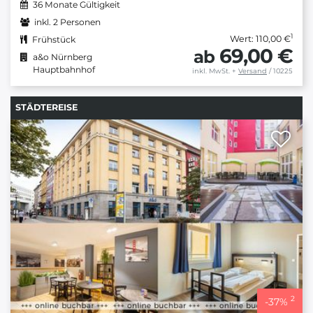
36 Monate Gültigkeit
inkl. 2 Personen
1
Wert: 110,00 €
Frühstück
69,00 €
ab
a&o Nürnberg
Hauptbahnhof
inkl. MwSt.
+
Versand
/ 10225
STÄDTEREISE
2
-
37
%