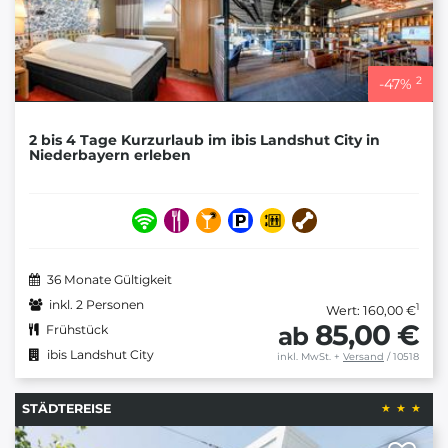
2
-
47
%
2 bis 4 Tage Kurzurlaub im ibis Landshut City in
Niederbayern erleben
36 Monate Gültigkeit
inkl. 2 Personen
1
Wert: 160,00 €
85,00 €
ab
Frühstück
ibis Landshut City
inkl. MwSt.
+
Versand
/ 10518
STÄDTEREISE