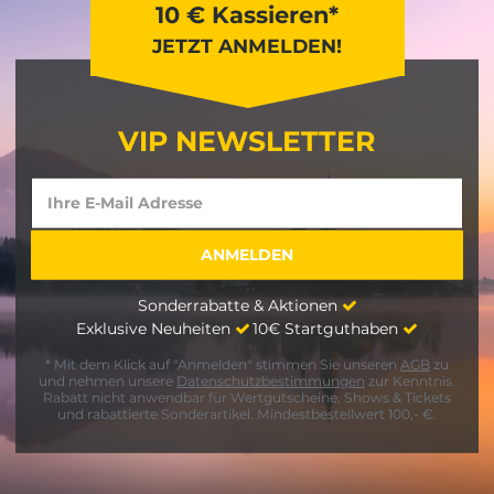
10 € Kassieren*
JETZT ANMELDEN!
VIP NEWSLETTER
Sonderrabatte & Aktionen
Exklusive Neuheiten
10€ Startguthaben
* Mit dem Klick auf "Anmelden" stimmen Sie unseren
AGB
zu
und nehmen unsere
Datenschutzbestimmungen
zur Kenntnis.
Rabatt nicht anwendbar für Wertgutscheine, Shows & Tickets
und rabattierte Sonderartikel. Mindestbestellwert 100,- €.