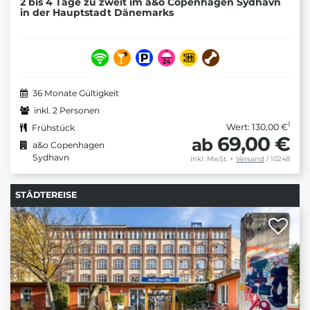
2 bis 4 Tage zu zweit im a&o Copenhagen Sydhavn
in der Hauptstadt Dänemarks
36 Monate Gültigkeit
inkl. 2 Personen
1
Wert: 130,00 €
Frühstück
69,00 €
ab
a&o Copenhagen
Sydhavn
inkl. MwSt.
+
Versand
/ 10248
STÄDTEREISE