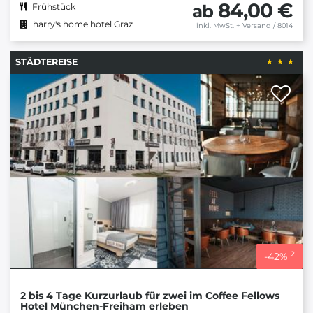
84,00 €
ab
Frühstück
harry's home hotel Graz
inkl. MwSt.
+
Versand
/ 8014
STÄDTEREISE
2
-
42
%
2 bis 4 Tage Kurzurlaub für zwei im Coffee Fellows
Hotel München-Freiham erleben