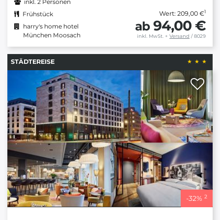
inkl. 2 Personen
1
Wert: 209,00 €
Frühstück
94,00 €
ab
harry's home hotel
München Moosach
inkl. MwSt.
+
Versand
/ 8029
STÄDTEREISE
2
-
32
%