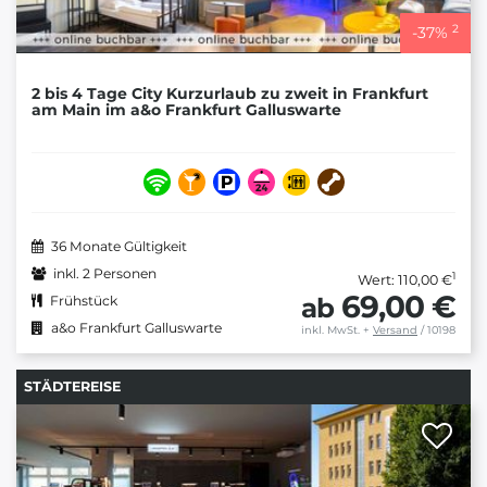
2
-
37
%
2 bis 4 Tage City Kurzurlaub zu zweit in Frankfurt
am Main im a&o Frankfurt Galluswarte
36 Monate Gültigkeit
inkl. 2 Personen
1
Wert: 110,00 €
69,00 €
ab
Frühstück
a&o Frankfurt Galluswarte
inkl. MwSt.
+
Versand
/ 10198
STÄDTEREISE