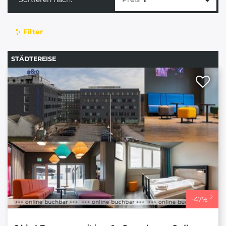
Filter
STÄDTEREISE
2
-
47
%