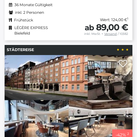
36 Monate Gültigkeit
inkl. 2 Personen
1
Wert: 124,00 €
Frühstück
89,00 €
ab
LÉGÈRE EXPRESS
Bielefeld
inkl. MwSt.
+
Versand
/ 10382
STÄDTEREISE
2
-
42
%