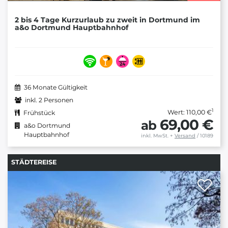
2 bis 4 Tage Kurzurlaub zu zweit in Dortmund im
a&o Dortmund Hauptbahnhof
36 Monate Gültigkeit
inkl. 2 Personen
1
Wert: 110,00 €
Frühstück
69,00 €
ab
a&o Dortmund
Hauptbahnhof
inkl. MwSt.
+
Versand
/ 10189
STÄDTEREISE