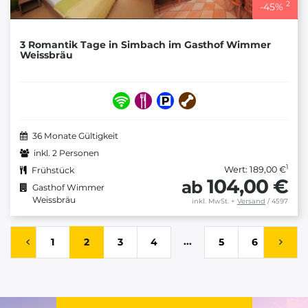
2
-
45
%
3 Romantik Tage in Simbach im Gasthof Wimmer
Weissbräu
36 Monate Gültigkeit
inkl. 2 Personen
1
Wert: 189,00 €
Frühstück
104,00 €
ab
Gasthof Wimmer
Weissbräu
inkl. MwSt.
+
Versand
/ 4597
...
1
2
3
4
5
6