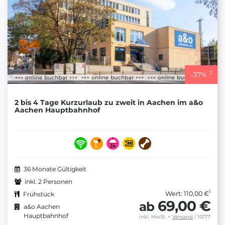
2
-
37
%
2 bis 4 Tage Kurzurlaub zu zweit in Aachen im a&o
Aachen Hauptbahnhof
36 Monate Gültigkeit
inkl. 2 Personen
1
Wert: 110,00 €
Frühstück
69,00 €
ab
a&o Aachen
Hauptbahnhof
inkl. MwSt.
+
Versand
/ 10177