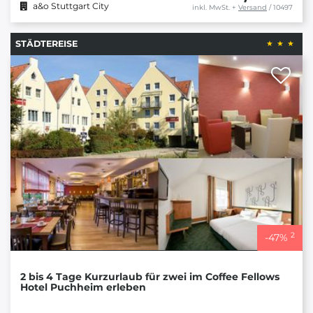
a&o Stuttgart City
inkl. MwSt.
+
Versand
/ 10497
STÄDTEREISE
2
-
47
%
2 bis 4 Tage Kurzurlaub für zwei im Coffee Fellows
Hotel Puchheim erleben