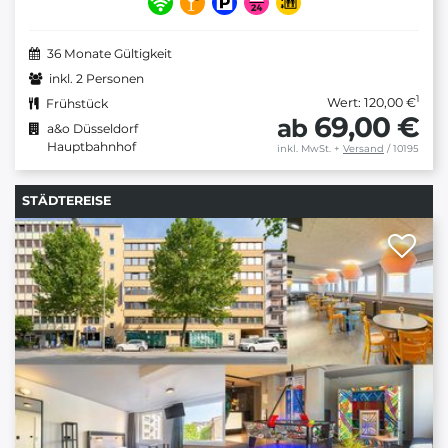
36 Monate Gültigkeit
inkl. 2 Personen
1
Wert: 120,00 €
Frühstück
69,00 €
ab
a&o Düsseldorf
Hauptbahnhof
inkl. MwSt.
+
Versand
/ 10195
STÄDTEREISE