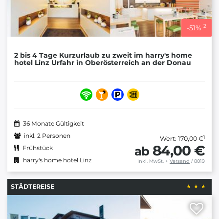
2
-
51
%
2 bis 4 Tage Kurzurlaub zu zweit im harry's home
hotel Linz Urfahr in Oberösterreich an der Donau
36 Monate Gültigkeit
inkl. 2 Personen
1
Wert: 170,00 €
84,00 €
ab
Frühstück
harry's home hotel Linz
inkl. MwSt.
+
Versand
/ 8019
STÄDTEREISE