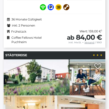
36 Monate Gültigkeit
inkl. 2 Personen
1
Wert: 159,00 €
Frühstück
84,00 €
ab
Coffee Fellows Hotel
Puchheim
inkl. MwSt.
+
Versand
/ 9901
STÄDTEREISE