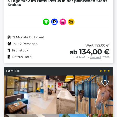
3 Tage für 2 im Hotel Petrus in der polnischen Stadt
Krakau
12 Monate Gültigkeit
inkl. 2 Personen
1
Wert: 192,00 €
134,00 €
ab
Frühstück
Petrus Hotel
inkl. MwSt.
+
Versand
/ 7986
FAMILIE