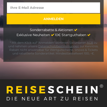
Sonderrabatte & Aktionen
Exklusive Neuheiten
10€ Startguthaben
* Mit dem Klick auf "Anmelden" stimmen Sie unseren
AGB
zu
und nehmen unsere
Datenschutzbestimmungen
zur Kenntnis.
Rabatt nicht anwendbar für Wertgutscheine, Shows & Tickets
und rabattierte Sonderartikel. Mindestbestellwert 100,- €.