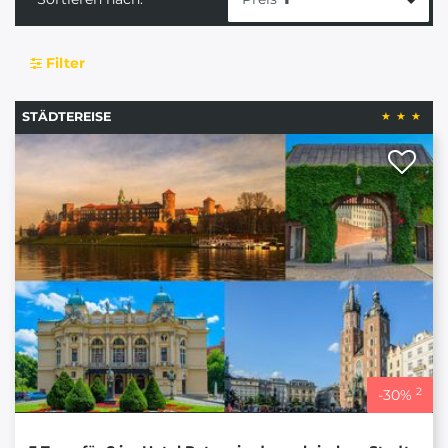
Filter
STÄDTEREISE
2
-
30
%