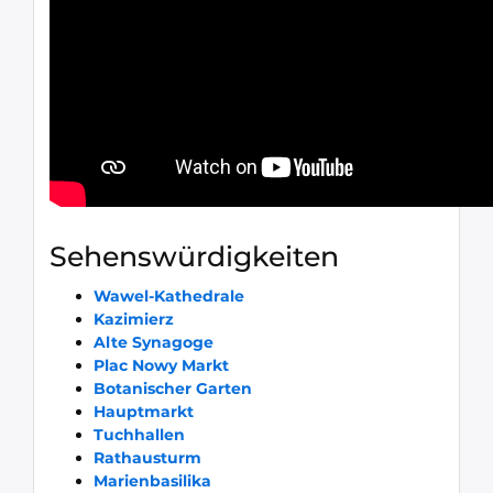
Sehenswürdigkeiten
Wawel-Kathedrale
Kazimierz
Alte Synagoge
Plac Nowy Markt
Botanischer Garten
Hauptmarkt
Tuchhallen
Rathausturm
Marienbasilika