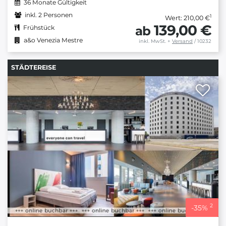
36 Monate Gültigkeit
inkl. 2 Personen
1
Wert: 210,00 €
139,00 €
ab
Frühstück
a&o Venezia Mestre
inkl. MwSt.
+
Versand
/ 10232
STÄDTEREISE
2
-
35
%