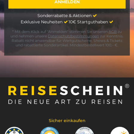
Sonderrabatte & Aktionen
Exklusive Neuheiten
10€ Startguthaben
* Mit dem Klick auf "Anmelden" stimmen Sie unseren
AGB
zu
und nehmen unsere
Datenschutzbestimmungen
zur Kenntnis.
Rabatt nicht anwendbar für Wertgutscheine, Shows & Tickets
und rabattierte Sonderartikel. Mindestbestellwert 100,- €.
Sicher einkaufen