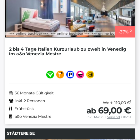
2
-
37
%
2 bis 4 Tage Italien Kurzurlaub zu zweit in Venedig
im a&o Venezia Mestre
36 Monate Gültigkeit
inkl. 2 Personen
1
Wert: 110,00 €
69,00 €
ab
Frühstück
a&o Venezia Mestre
inkl. MwSt.
+
Versand
/ 10231
STÄDTEREISE